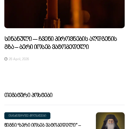
Სინანული — Ჩვენი Პიროვნების Აღდგენის
Გზა – Ბერი Იოსებ Ვატოპედელი
26 April, 2026
Თემატური Პოსტები
ᲗᲐᲜᲐᲛᲔᲓᲠᲝᲕᲔ ᲛᲝᲦᲕᲐᲬᲔᲔᲑᲘ
Წიგნი “ბერი Იოსებ Ვატოპედელი” –