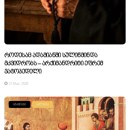
Როდესაც Ადამიანში Სულიწმინდა
Მკვიდრობს – Არქიმანდრიტი Ეფრემ
Ვატოპედელი
31 May, 2026
ᲡᲢᲐᲢᲘᲔᲑᲘ
ᲔᲙᲚᲔᲡᲘᲐ