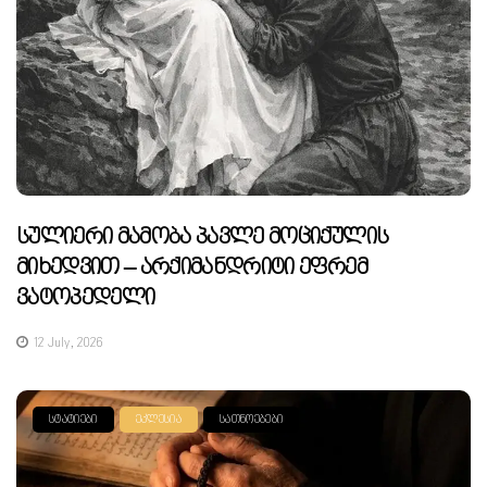
Სულიერი Მამობა Პავლე Მოციქულის
Მიხედვით – Არქიმანდრიტი Ეფრემ
Ვატოპედელი
12 July, 2026
ᲡᲢᲐᲢᲘᲔᲑᲘ
ᲔᲙᲚᲔᲡᲘᲐ
ᲡᲐᲗᲜᲝᲔᲑᲔᲑᲘ