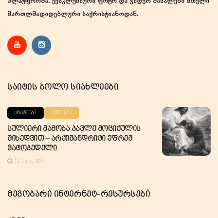
პლატფორმა. ექსკლუზიური ფოტო და ვიდეო მასალები მთელი
მართლმადიდებლური საქრისტიანოდან.
Საიტის Ბოლო Სიახლეები
ᲡᲢᲐᲢᲘᲔᲑᲘ
ᲔᲙᲚᲔᲡᲘᲐ
Სულიერი Მამობა Პავლე Მოციქულის
Მიხედვით – Არქიმანდრიტი Ეფრემ
Ვატოპედელი
12 July, 2026
Მეგობარი Ინტერნეტ-Რესურსები