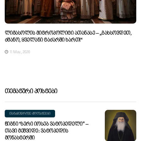
Ლიმასოლის Მიტროპოლიტი Ათანასე – „გახსოვდეთ,
Ძმანო, Ყველანი Ტაძარში Ხართ!“
11 May, 2020
Თემატური Პოსტები
ᲗᲐᲜᲐᲛᲔᲓᲠᲝᲕᲔ ᲛᲝᲦᲕᲐᲬᲔᲔᲑᲘ
Წიგნი “ბერი Იოსებ Ვატოპედელი” –
Თავი Მეშვიდე: Ვატოპედის
Მონასტერში