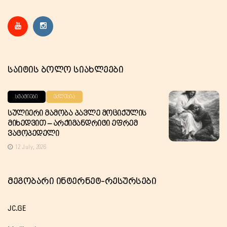
Საიტის Ბოლო Სიახლეები
ᲡᲢᲐᲢᲘᲔᲑᲘ
ᲔᲙᲚᲔᲡᲘᲐ
Სულიერი Მამობა Პავლე Მოციქულის
Მიხედვით – Არქიმანდრიტი Ეფრემ
Ვატოპედელი
12 July, 2026
Მეგობარი Ინტერნეტ-Რესურსები
JC.GE