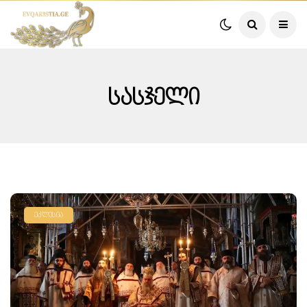
Სასჯელი
ᲔᲙᲚᲔᲡᲘᲐ