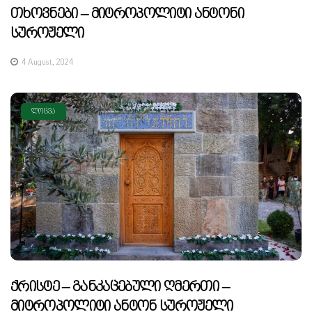
Თხოვნები – Მიტროპოლიტი Ანტონი
Სუროჟელი
4 August, 2024
ᲚᲝᲪᲕᲐ
Ქრისტე – Განკაცებული Ღმერთი –
Მიტროპოლიტი Ანტონ Სუროჟელი