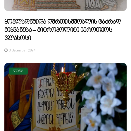
Ყოვლადწმიდა Ღმრთისმშობლის Ტაძრად
Მიყვანება – Მიტროპოლიტი Იეროთეოს
Ვლახოსი
3 December, 2024
ᲚᲝᲪᲕᲐ