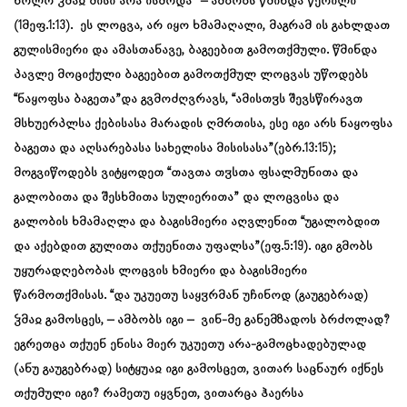
ხოლო ჴმაჲ მისი არა ისმოდა” – ამბობს წმინდა წერილი
(1მეფ.1:13). ეს ლოცვა, არ იყო ხმამაღალი, მაგრამ ის გახლდათ
გულისმიერი და ამასთანავე, ბაგეებით გამოთქმული. წმინდა
პავლე მოციქული ბაგეებით გამოთქმულ ლოცვას უწოდებს
“ნაყოფსა ბაგეთა”და გვმოძღვრავს, “ამისთჳს შევსწირავთ
მსხუერპლსა ქებისასა მარადის ღმრთისა, ესე იგი არს ნაყოფსა
ბაგეთა და აღსარებასა სახელისა მისისასა”(ებრ.13:15);
მოგვიწოდებს ვიტყოდეთ “თავთა თჳსთა ფსალმუნითა და
გალობითა და შესხმითა სულიერითა” და ლოცვისა და
გალობის ხმამაღლა და ბაგისმიერი აღვლენით “უგალობდით
და აქებდით გულითა თქუენითა უფალსა”(ეფ.5:19). იგი გმობს
უყურადღებობას ლოცვის ხმიერი და ბაგისმიერი
წარმოთქმისას. “და უკუეთუ საყჳრმან უჩინოდ (გაუგებრად)
ჴმაჲ გამოსცეს, – ამბობს იგი – ვინ-მე განემზადოს ბრძოლად?
ეგრეთცა თქუენ ენისა მიერ უკუეთუ არა-გამოცხადებულად
(ანუ გაუგებრად) სიტყუაჲ იგი გამოსცეთ, ვითარ საცნაურ იქნეს
თქუმული იგი? რამეთუ იყვნეთ, ვითარცა ჰაერსა