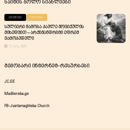
Საიტის Ბოლო Სიახლეები
ᲡᲢᲐᲢᲘᲔᲑᲘ
ᲔᲙᲚᲔᲡᲘᲐ
Სულიერი Მამობა Პავლე Მოციქულის
Მიხედვით – Არქიმანდრიტი Ეფრემ
Ვატოპედელი
12 July, 2026
Მეგობარი Ინტერნეტ-Რესურსები
JC.GE
Madliereba.ge
FB-Jvartamaghleba Church