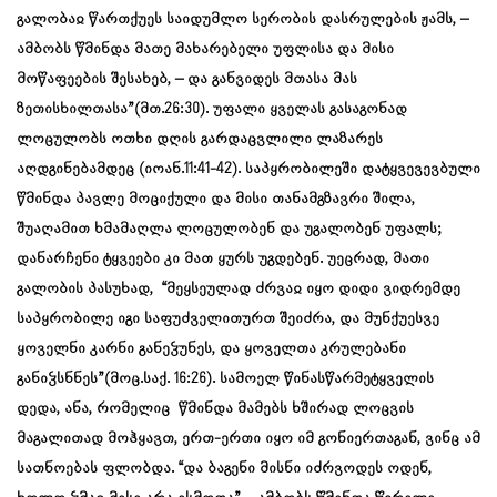
გალობაჲ წართქუეს საიდუმლო სერობის დასრულების ჟამს, –
ამბობს წმინდა მათე მახარებელი უფლისა და მისი
მოწაფეების შესახებ, – და განვიდეს მთასა მას
ზეთისხილთასა”(მთ.26:30). უფალი ყველას გასაგონად
ლოცულობს ოთხი დღის გარდაცვლილი ლაზარეს
აღდგინებამდეც (იოან.11:41-42). საპყრობილეში დატყვევევბული
წმინდა პავლე მოციქული და მისი თანამგზავრი შილა,
შუაღამით ხმამაღლა ლოცულობენ და უგალობენ უფალს;
დანარჩენი ტყვეები კი მათ ყურს უგდებენ. უეცრად, მათი
გალობის პასუხად, “მეყსეულად ძრვაჲ იყო დიდი ვიდრემდე
საპყრობილე იგი საფუძველითურთ შეიძრა, და მუნქუესვე
ყოველნი კარნი განეჴუნეს, და ყოველთა კრულებანი
განიჴსნნეს”(მოც.საქ. 16:26). სამოელ წინასწარმეტყველის
დედა, ანა, რომელიც წმინდა მამებს ხშირად ლოცვის
მაგალითად მოჰყავთ, ერთ-ერთი იყო იმ გონიერთაგან, ვინც ამ
სათნოებას ფლობდა. “და ბაგენი მისნი იძრვოდეს ოდენ,