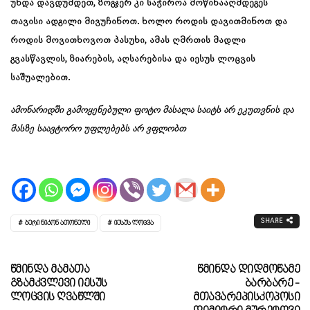
უნდა დავდუმდეთ, ზოგჯერ კი საჭიროა მოწინააღმდეგეს
თავისი ადგილი მივუჩინოთ. ხოლო როდის დავითმინოთ და
როდის მოვითხოვოთ პასუხი, ამას ღმრთის მადლი
გვასწავლის, ზიარების, აღსარებისა და იესუს ლოცვის
საშუალებით.
ამონარიდში გამოყენებული ფოტო მასალა საიტს არ ეკუთვნის და
მასზე საავტორო უფლებებს არ ვფლობთ
SHARE
ᲑᲔᲠᲘ ᲜᲘᲙᲝᲜ ᲐᲗᲝᲜᲔᲚᲘ
ᲘᲔᲡᲣᲡ ᲚᲝᲪᲕᲐ
Წმინდა Მამათა
Წმინდა Დიდმოწამე
Გზამკვლევი Იესუს
Ბარბარე -
Ლოცვის Ღვაწლში
Მთავარეპისკოპოსი