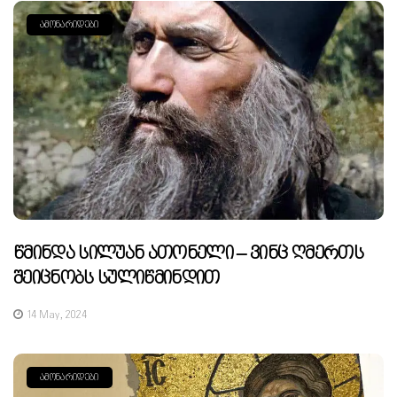
ᲐᲛᲝᲜᲐᲠᲘᲓᲔᲑᲘ
Წმინდა Სილუან Ათონელი – Ვინც Ღმერთს
Შეიცნობს Სულიწმინდით
14 May, 2024
ᲐᲛᲝᲜᲐᲠᲘᲓᲔᲑᲘ