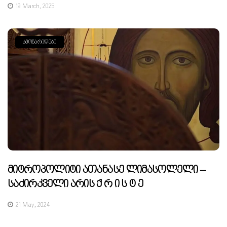
19 March, 2025
ᲐᲛᲝᲜᲐᲠᲘᲓᲔᲑᲘ
Მიტროპოლიტი Ათანასე Ლიმასოლელი –
Საძირკველი Არის Ქ Რ Ი Ს Ტ Ე
21 May, 2024