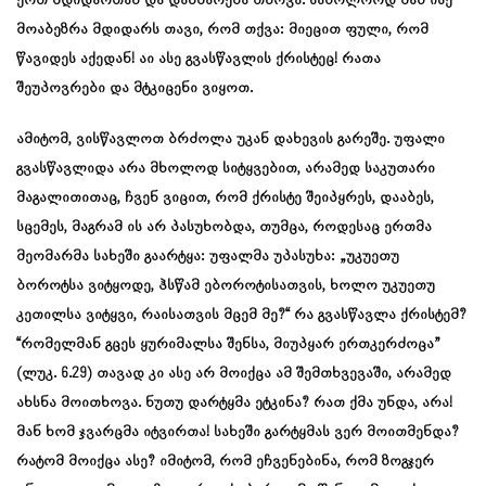
მოაბეზრა მდიდარს თავი, რომ თქვა: მიეცით ფული, რომ
წავიდეს აქედან! აი ასე გვასწავლის ქრისტეც! რათა
შეუპოვრები და მტკიცენი ვიყოთ.
ამიტომ, ვისწავლოთ ბრძოლა უკან დახევის გარეშე. უფალი
გვასწავლიდა არა მხოლოდ სიტყვებით, არამედ საკუთარი
მაგალითითაც, ჩვენ ვიცით, რომ ქრისტე შეიპყრეს, დააბეს,
სცემეს, მაგრამ ის არ პასუხობდა, თუმცა, როდესაც ერთმა
მეომარმა სახეში გაარტყა: უფალმა უპასუხა: „უკუეთუ
ბოროტსა ვიტყოდე, ჰსწამ ებოროტისათვის, ხოლო უკუეთუ
კეთილსა ვიტყვი, რაისათვის მცემ მე?“ რა გვასწავლა ქრისტემ?
“რომელმან გცეს ყურიმალსა შენსა, მიუპყარ ერთკერძოცა”
(ლუკ. 6.29) თავად კი ასე არ მოიქცა ამ შემთხვევაში, არამედ
ახსნა მოითხოვა. ნუთუ დარტყმა ეტკინა? რათ ქმა უნდა, არა!
მან ხომ ჯვარცმა იტვირთა! სახეში გარტყმას ვერ მოითმენდა?
რატომ მოიქცა ასე? იმიტომ, რომ ეჩვენებინა, რომ ზოგჯერ