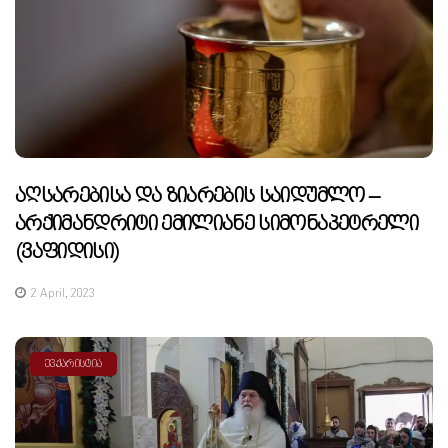
Აღსარებისა Და Ზიარების Საიდუმლო –
Არქიმანდრიტი Ემილიანე Სიმონაპეტრელი
(ვაფიდისი)
2 April, 2023
ᲔᲕᲥᲐᲠᲘᲡᲢᲘᲐ