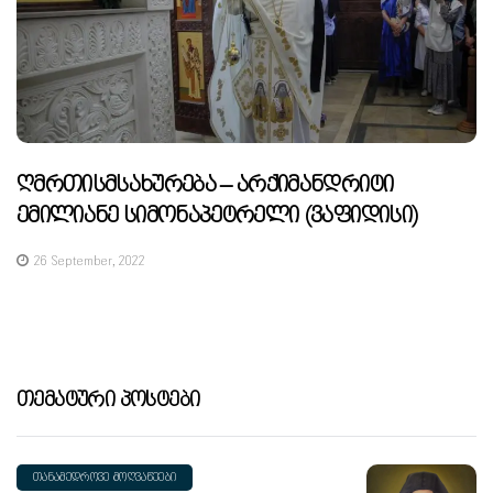
Ღმრთისმსახურება – Არქიმანდრიტი
Ემილიანე Სიმონაპეტრელი (ვაფიდისი)
26 September, 2022
Თემატური Პოსტები
ᲗᲐᲜᲐᲛᲔᲓᲠᲝᲕᲔ ᲛᲝᲦᲕᲐᲬᲔᲔᲑᲘ