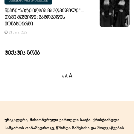
ᲗᲐᲜᲐᲛᲔᲓᲠᲝᲕᲔ ᲛᲝᲦᲕᲐᲬᲔᲔᲑᲘ
Წიგნი “ბერი Იოსებ Ვატოპედელი” –
Თავი Მეშვიდე: Ვატოპედის
Მონასტერში
21 July, 2022
Ტექსტის Ზომა
Decrease
Reset
Increase
A
A
A
font
font
size.
font
size.
size.
უნიკალური, მისიონერული ქართული საიტი. ქრისტიანული
სამყაროს თანამედროვე, წმინდა მამებისა და მოღვაწეების