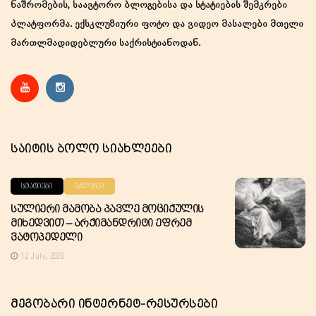
ნაშრომების, საავტორო ბლოგებისა და სტატიების შემკრები
პლატფორმა. ექსკლუზიური ფოტო და ვიდეო მასალები მთელი
მართლმადიდებლური საქრისტიანოდან.
Საიტის Ბოლო Სიახლეები
ᲡᲢᲐᲢᲘᲔᲑᲘ
ᲔᲙᲚᲔᲡᲘᲐ
Სულიერი Მამობა Პავლე Მოციქულის
Მიხედვით – Არქიმანდრიტი Ეფრემ
Ვატოპედელი
12 July, 2026
Მეგობარი Ინტერნეტ-Რესურსები