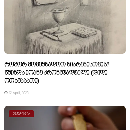
Როგორ Მოვემზადოთ Ზიარებისთვის? –
Წმინდა Იოანე Კრონშტადტელი (დიდი
Ოთხშაბათი)
12 April, 2023
ᲔᲕᲥᲐᲠᲘᲡᲢᲘᲐ