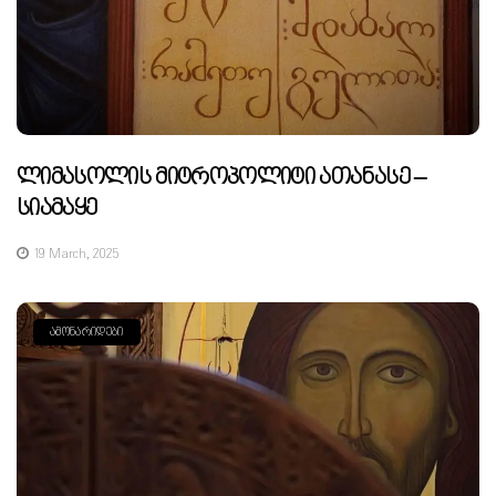
Ლიმასოლის Მიტროპოლიტი Ათანასე –
Სიამაყე
19 March, 2025
ᲐᲛᲝᲜᲐᲠᲘᲓᲔᲑᲘ