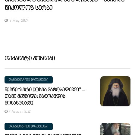
Ნიკოლოზ Სერბი
8 May, 2024
Თემატური Პოსტები
ᲗᲐᲜᲐᲛᲔᲓᲠᲝᲕᲔ ᲛᲝᲦᲕᲐᲬᲔᲔᲑᲘ
Წიგნი “ბერი Იოსებ Ვატოპედელი” –
Თავი Მეშვიდე: Ვატოპედის
Მონასტერში
4 August, 2022
ᲗᲐᲜᲐᲛᲔᲓᲠᲝᲕᲔ ᲛᲝᲦᲕᲐᲬᲔᲔᲑᲘ