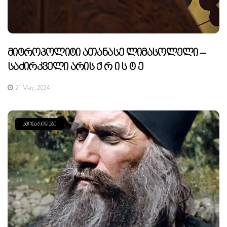
Მიტროპოლიტი Ათანასე Ლიმასოლელი –
Საძირკველი Არის Ქ Რ Ი Ს Ტ Ე
21 May, 2024
ᲐᲛᲝᲜᲐᲠᲘᲓᲔᲑᲘ