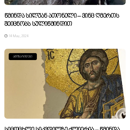
Წმინდა Სილუან Ათონელი – Ვინც Ღმერთს
Შეიცნობს Სულიწმინდით
14 May, 2024
ᲐᲛᲝᲜᲐᲠᲘᲓᲔᲑᲘ
Სიცოცხლე Სიკვდილზე Ძლიერია – Წმინდა