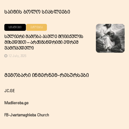
Საიტის Ბოლო Სიახლეები
ᲡᲢᲐᲢᲘᲔᲑᲘ
ᲔᲙᲚᲔᲡᲘᲐ
Სულიერი Მამობა Პავლე Მოციქულის
Მიხედვით – Არქიმანდრიტი Ეფრემ
Ვატოპედელი
12 July, 2026
Მეგობარი Ინტერნეტ-Რესურსები
JC.GE
Madliereba.ge
FB-Jvartamaghleba Church