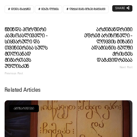
SHARE
ᲓᲔᲓᲐ ᲛᲐᲙᲠᲘᲜᲔ
ᲘᲔᲡᲣᲡ ᲚᲝᲪᲕᲐ
ᲦᲘᲠᲡᲘ ᲛᲐᲛᲐ ᲘᲝᲡᲔᲑ ᲘᲡᲘᲥᲐᲡᲢᲘ
Წმინდა Პორფირი
Არქიმანდრიტი
Კავსოკალიველი -
Ეფრემ Არიზონელი -
Სიყვარული Და
Ლოცვის Მიზანი
Თვინიერება Სულს
Ადამიანის Გულში
Მთლიანად
Ქრისტეს
Მიმართავს
Დამკვიდრებაა
Უფლისკენ
Next Post
Previous Post
Related Articles
ᲐᲛᲝᲜᲐᲠᲘᲓᲔᲑᲘ