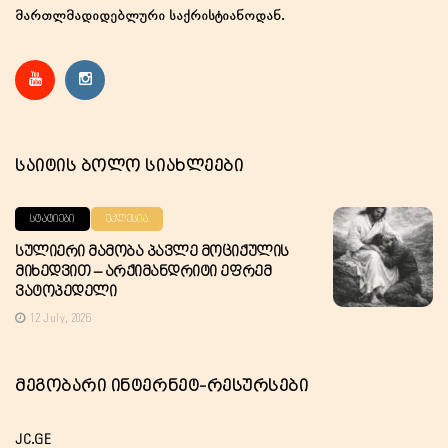
მართლმადიდებლური საქრისტიანოდან.
Საიტის Ბოლო Სიახლეები
ᲡᲢᲐᲢᲘᲔᲑᲘ
ᲔᲙᲚᲔᲡᲘᲐ
Სულიერი Მამობა Პავლე Მოციქულის
Მიხედვით – Არქიმანდრიტი Ეფრემ
Ვატოპედელი
12 July, 2026
Მეგობარი Ინტერნეტ-Რესურსები
JC.GE