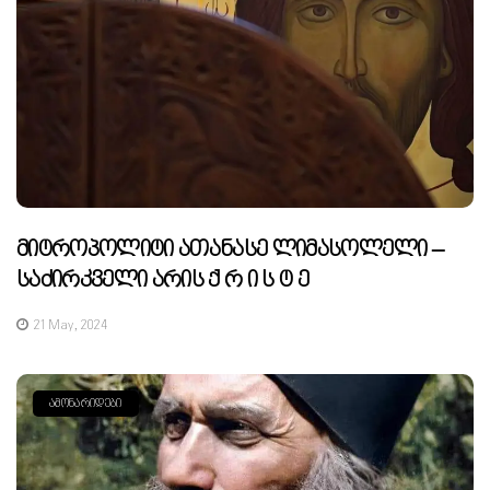
Მიტროპოლიტი Ათანასე Ლიმასოლელი –
Საძირკველი Არის Ქ Რ Ი Ს Ტ Ე
21 May, 2024
ᲐᲛᲝᲜᲐᲠᲘᲓᲔᲑᲘ