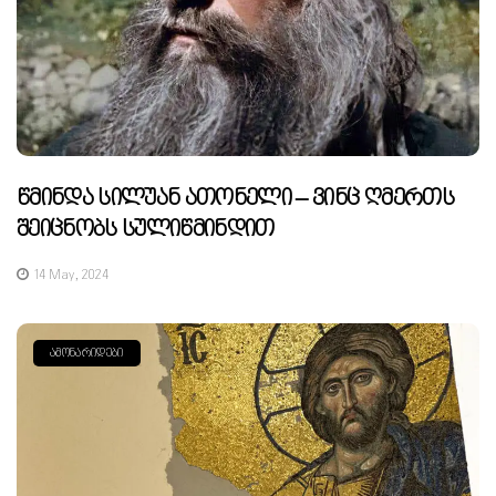
Წმინდა Სილუან Ათონელი – Ვინც Ღმერთს
Შეიცნობს Სულიწმინდით
14 May, 2024
ᲐᲛᲝᲜᲐᲠᲘᲓᲔᲑᲘ