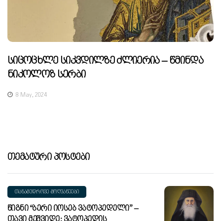
Სიცოცხლე Სიკვდილზე Ძლიერია – Წმინდა
Ნიკოლოზ Სერბი
8 May, 2024
Თემატური Პოსტები
ᲗᲐᲜᲐᲛᲔᲓᲠᲝᲕᲔ ᲛᲝᲦᲕᲐᲬᲔᲔᲑᲘ
Წიგნი “ბერი Იოსებ Ვატოპედელი” –
Თავი Მეშვიდე: Ვატოპედის