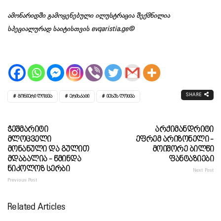
ამონარიდში გამოყენებული ილუსტრაცია შექმნილია
სპეციალურად საიტისთვის evqaristia.ge©
SHARE
ᲒᲝᲜᲘᲔᲠᲘ ᲚᲝᲪᲕᲐ
ᲔᲠᲘᲡᲙᲐᲪᲘ
ᲘᲔᲡᲣᲡ ᲚᲝᲪᲕᲐ
Ჭეშმარიტი
Არქიმანდრიტი
Მლოცველი
Ეფრემ Არიზონელი -
Მონანული Და Გულით
Მოიშორე Ბილწი
Მდაბალია - Წმინდა
Ფანტაზიები
Ნიკოლოზ Სერბი
Next Post
Previous Post
Related Articles