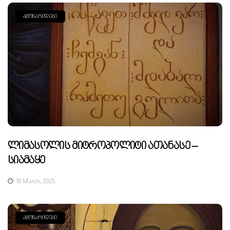
ᲐᲛᲝᲜᲐᲠᲘᲓᲔᲑᲘ
Ლიმასოლის Მიტროპოლიტი Ათანასე –
Სიამაყე
19 March, 2025
ᲐᲛᲝᲜᲐᲠᲘᲓᲔᲑᲘ