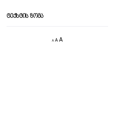
Ტექსტის Ზომა
Decrease
Reset
Increase
A
A
A
font
font
size.
font
size.
size.