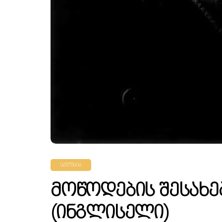
ᲔᲙᲚᲔᲡᲘᲐ
Მოწოდების Შესახე
(ინგლისელი)