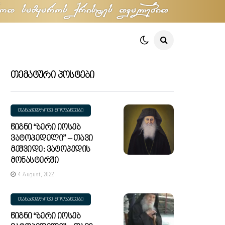
oT samyaros qristes TvalebiT
Თემატური Პოსტები
ᲗᲐᲜᲐᲛᲔᲓᲠᲝᲕᲔ ᲛᲝᲦᲕᲐᲬᲔᲔᲑᲘ
Წიგნი “ბერი Იოსებ
Ვატოპედელი” – Თავი
Მეშვიდე: Ვატოპედის
Მონასტერში
4 August, 2022
ᲗᲐᲜᲐᲛᲔᲓᲠᲝᲕᲔ ᲛᲝᲦᲕᲐᲬᲔᲔᲑᲘ
Წიგნი “ბერი Იოსებ