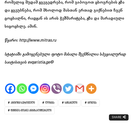
რომელიც მუდამ გვევედრება, რომ ვიპოვოთ ცხოვრების გზა
და გვეუბნება, რომ მხოლოდ მასთან ერთად ვიქნებით ჩვენ
ცოცხალნი, რადგან ის არის ჭეშმარიტება, გზა და მარადიული
სიცოცხლე. ამინ.
წყარო:
http://www.mitras.ru
სტატიაში გამოყენებული ფოტო მასალა შექმნილია სპეციალურად
საიტისთვის evqaristia.ge©
ᲐᲜᲢᲝᲜᲘ ᲡᲣᲠᲝᲟᲔᲚᲘ
ᲚᲝᲪᲕᲐ
ᲡᲘᲜᲐᲜᲣᲚᲘ
ᲪᲝᲓᲕᲐ
ᲬᲛᲘᲜᲓᲐ ᲘᲝᲐᲜᲔ ᲙᲘᲑᲘᲡᲐᲦᲛᲬᲔᲠᲔᲚᲘ
SHARE