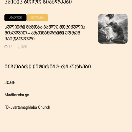
Საიტის Ბოლო Სიახლეები
ᲡᲢᲐᲢᲘᲔᲑᲘ
ᲔᲙᲚᲔᲡᲘᲐ
Სულიერი Მამობა Პავლე Მოციქულის
Მიხედვით – Არქიმანდრიტი Ეფრემ
Ვატოპედელი
12 July, 2026
Მეგობარი Ინტერნეტ-Რესურსები
JC.GE
Madliereba.ge
FB-Jvartamaghleba Church