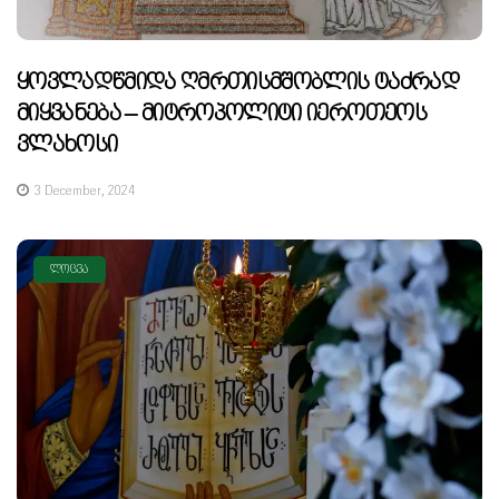
Ყოვლადწმიდა Ღმრთისმშობლის Ტაძრად
Მიყვანება – Მიტროპოლიტი Იეროთეოს
Ვლახოსი
3 December, 2024
ᲚᲝᲪᲕᲐ