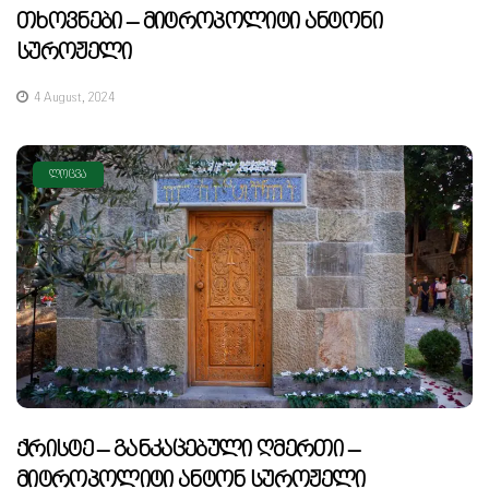
Თხოვნები – Მიტროპოლიტი Ანტონი
Სუროჟელი
4 August, 2024
ᲚᲝᲪᲕᲐ
Ქრისტე – Განკაცებული Ღმერთი –
Მიტროპოლიტი Ანტონ Სუროჟელი