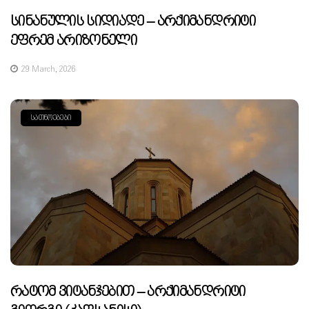
Სინანულის Სიდიადე – Არქიმანდრიტი
Ეფრემ Არიზონელი
29 March, 2026
ᲡᲐᲗᲜᲝᲔᲑᲔᲑᲘ
Რატომ Ვიტანჯებით – Არქიმანდრიტი