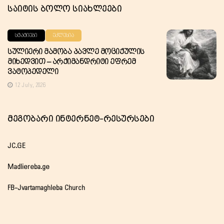
Საიტის Ბოლო Სიახლეები
ᲡᲢᲐᲢᲘᲔᲑᲘ
ᲔᲙᲚᲔᲡᲘᲐ
Სულიერი Მამობა Პავლე Მოციქულის
Მიხედვით – Არქიმანდრიტი Ეფრემ
Ვატოპედელი
12 July, 2026
Მეგობარი Ინტერნეტ-Რესურსები
JC.GE
Madliereba.ge
FB-Jvartamaghleba Church