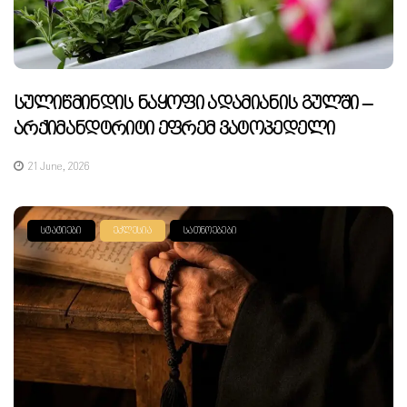
Სულიწმინდის Ნაყოფი Ადამიანის Გულში –
Არქიმანდტრიტი Ეფრემ Ვატოპედელი
21 June, 2026
ᲡᲢᲐᲢᲘᲔᲑᲘ
ᲔᲙᲚᲔᲡᲘᲐ
ᲡᲐᲗᲜᲝᲔᲑᲔᲑᲘ