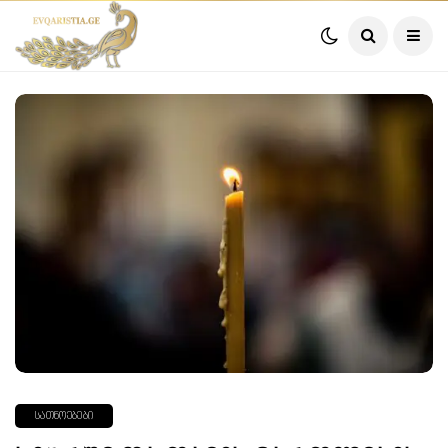
ᲡᲐᲗᲜᲝᲔᲑᲔᲑᲘ