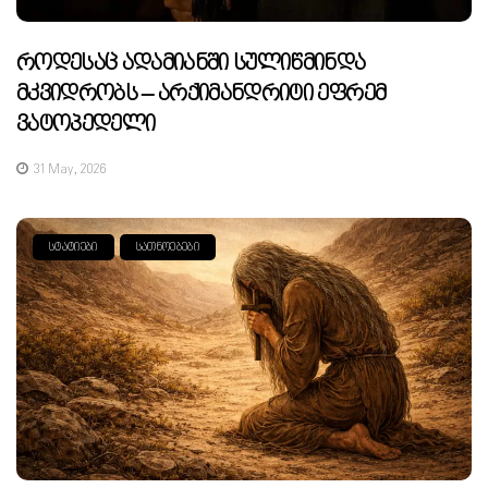
Როდესაც Ადამიანში Სულიწმინდა
Მკვიდრობს – Არქიმანდრიტი Ეფრემ
Ვატოპედელი
31 May, 2026
ᲡᲢᲐᲢᲘᲔᲑᲘ
ᲡᲐᲗᲜᲝᲔᲑᲔᲑᲘ