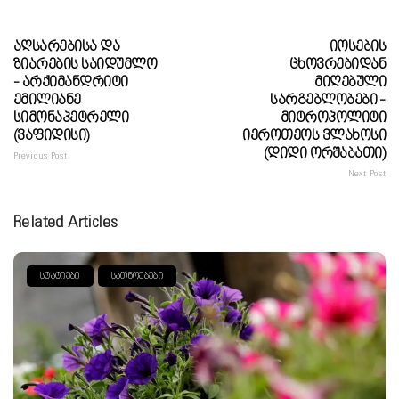
Აღსარებისა Და
Იოსების
Ზიარების Საიდუმლო
Ცხოვრებიდან
- Არქიმანდრიტი
Მიღებული
Ემილიანე
Სარგებლობები -
Სიმონაპეტრელი
Მიტროპოლიტი
(ვაფიდისი)
Იეროთეოს Ვლახოსი
(დიდი Ორშაბათი)
Previous Post
Next Post
Related Articles
ᲡᲢᲐᲢᲘᲔᲑᲘ
ᲡᲐᲗᲜᲝᲔᲑᲔᲑᲘ