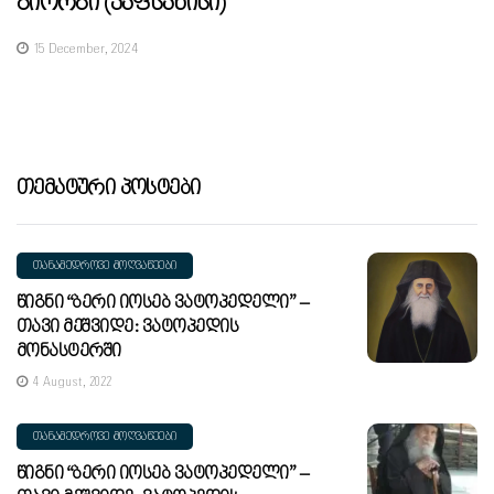
Გიორგი (კაფსანისი)
15 December, 2024
Თემატური Პოსტები
ᲗᲐᲜᲐᲛᲔᲓᲠᲝᲕᲔ ᲛᲝᲦᲕᲐᲬᲔᲔᲑᲘ
Წიგნი “ბერი Იოსებ Ვატოპედელი” –
Თავი Მეშვიდე: Ვატოპედის
Მონასტერში
4 August, 2022
ᲗᲐᲜᲐᲛᲔᲓᲠᲝᲕᲔ ᲛᲝᲦᲕᲐᲬᲔᲔᲑᲘ
Წიგნი “ბერი Იოსებ Ვატოპედელი” –