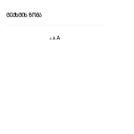
Ტექსტის Ზომა
Decrease
Reset
Increase
A
A
A
font
font
size.
font
size.
size.