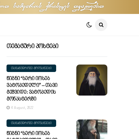
oT samyaros qristes TvalebiT
Თემატური Პოსტები
ᲗᲐᲜᲐᲛᲔᲓᲠᲝᲕᲔ ᲛᲝᲦᲕᲐᲬᲔᲔᲑᲘ
Წიგნი “ბერი Იოსებ
Ვატოპედელი” – Თავი
Მეშვიდე: Ვატოპედის
Მონასტერში
4 August, 2022
ᲗᲐᲜᲐᲛᲔᲓᲠᲝᲕᲔ ᲛᲝᲦᲕᲐᲬᲔᲔᲑᲘ
Წიგნი “ბერი Იოსებ