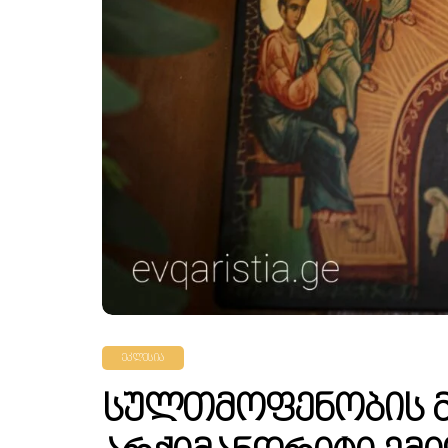
ᲔᲙᲚᲔᲡᲘᲐ
Სულთმოფენობის 