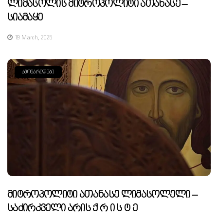
Ლიმასოლის Მიტროპოლიტი Ათანასე –
Სიამაყე
19 March, 2025
ᲐᲛᲝᲜᲐᲠᲘᲓᲔᲑᲘ
Მიტროპოლიტი Ათანასე Ლიმასოლელი –
Საძირკველი Არის Ქ Რ Ი Ს Ტ Ე