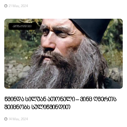
21 May, 2024
ᲐᲛᲝᲜᲐᲠᲘᲓᲔᲑᲘ
Წმინდა Სილუან Ათონელი – Ვინც Ღმერთს
Შეიცნობს Სულიწმინდით
14 May, 2024