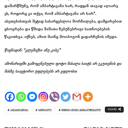
დამარწმუნე, რომ ამპარტავანი ხარ, რადგან თავად აღიარე
ეს, როგორც კი თქვი, რომ ამპარტავანი არ ხარ”.
ასეთებისთვის მეტად სასარგებლოა მორჩილება, დამცირებით
ცხოვრება და წმიდა მამათა ზებუნებრივი სათნოებების
წაკითხვა. იქნებ, ამით მაინც მოიპოვონ გადარჩენის იმედი.
წიგნიდან: “კლემაქსი ანუ კიბე”
ამონარიდში გამოყენებული ფოტო მასალა საიტს არ ეკუთვნის და
მასზე საავტორო უფლებებს არ ვფლობთ
SHARE
ᲐᲛᲞᲐᲠᲢᲐᲕᲜᲔᲑᲐ
ᲡᲘᲛᲓᲐᲑᲚᲔ
ᲬᲛᲘᲜᲓᲐ ᲘᲝᲐᲜᲔ ᲙᲘᲑᲘᲡᲐᲦᲛᲬᲔᲠᲔᲚᲘ