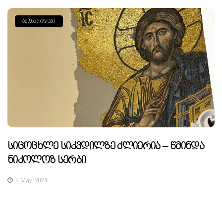
ᲐᲛᲝᲜᲐᲠᲘᲓᲔᲑᲘ
Სიცოცხლე Სიკვდილზე Ძლიერია – Წმინდა
Ნიკოლოზ Სერბი
8 May, 2024