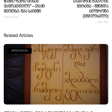
Წიგნი “ბერი Იოსებ
Თაბორის Ნათლის
Ვატოპედელი” – Თავი
Ჭვრეტა - Წმინდა
Მეოთხე: Ნეა Სკიტში
Სოფრონი
(ინგლისელი)
Previous Post
Next Post
Related Articles
ᲐᲛᲝᲜᲐᲠᲘᲓᲔᲑᲘ