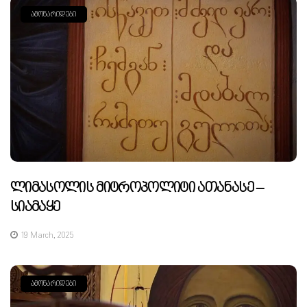
ᲐᲛᲝᲜᲐᲠᲘᲓᲔᲑᲘ
Ლიმასოლის Მიტროპოლიტი Ათანასე –
Სიამაყე
19 March, 2025
ᲐᲛᲝᲜᲐᲠᲘᲓᲔᲑᲘ