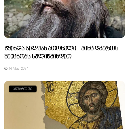
Წმინდა Სილუან Ათონელი – Ვინც Ღმერთს
Შეიცნობს Სულიწმინდით
14 May, 2024
ᲐᲛᲝᲜᲐᲠᲘᲓᲔᲑᲘ