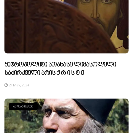
Მიტროპოლიტი Ათანასე Ლიმასოლელი –
Საძირკველი Არის Ქ Რ Ი Ს Ტ Ე
21 May, 2024
ᲐᲛᲝᲜᲐᲠᲘᲓᲔᲑᲘ