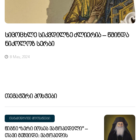
Სიცოცხლე Სიკვდილზე Ძლიერია – Წმინდა
Ნიკოლოზ Სერბი
8 May, 2024
Თემატური Პოსტები
ᲗᲐᲜᲐᲛᲔᲓᲠᲝᲕᲔ ᲛᲝᲦᲕᲐᲬᲔᲔᲑᲘ
Წიგნი “ბერი Იოსებ Ვატოპედელი” –
Თავი Მეშვიდე: Ვატოპედის