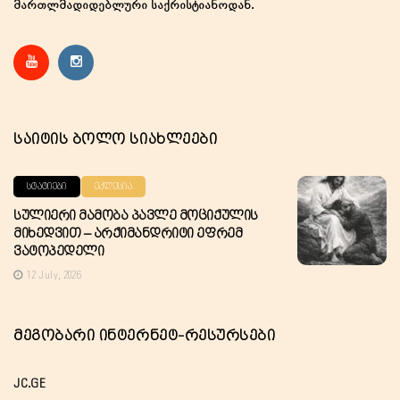
მართლმადიდებლური საქრისტიანოდან.
Საიტის Ბოლო Სიახლეები
ᲡᲢᲐᲢᲘᲔᲑᲘ
ᲔᲙᲚᲔᲡᲘᲐ
Სულიერი Მამობა Პავლე Მოციქულის
Მიხედვით – Არქიმანდრიტი Ეფრემ
Ვატოპედელი
12 July, 2026
Მეგობარი Ინტერნეტ-Რესურსები
JC.GE