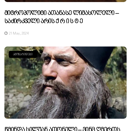
Მიტროპოლიტი Ათანასე Ლიმასოლელი –
Საძირკველი Არის Ქ Რ Ი Ს Ტ Ე
21 May, 2024
ᲐᲛᲝᲜᲐᲠᲘᲓᲔᲑᲘ
Წმინდა Სილუან Ათონელი – Ვინც Ღმერთს