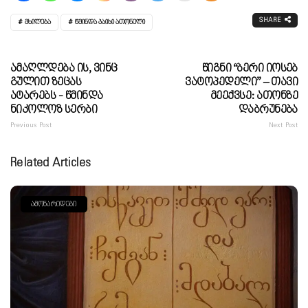
SHARE
ᲛᲮᲘᲚᲔᲑᲐ
ᲬᲛᲘᲜᲓᲐ ᲞᲐᲘᲡᲘ ᲐᲗᲝᲜᲔᲚᲘ
Ამაღლდება Ის, Ვინც
Წიგნი “ბერი Იოსებ
Გულით Ზეცას
Ვატოპედელი” – Თავი
Ატარებს - Წმინდა
Მეექვსე: Ათონზე
Ნიკოლოზ Სერბი
Დაბრუნება
Previous Post
Next Post
Related Articles
ᲐᲛᲝᲜᲐᲠᲘᲓᲔᲑᲘ