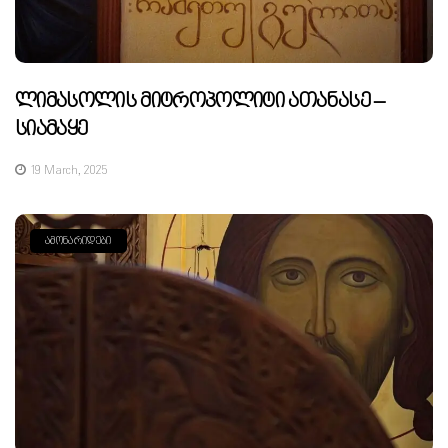
Ლიმასოლის Მიტროპოლიტი Ათანასე –
Სიამაყე
19 March, 2025
ᲐᲛᲝᲜᲐᲠᲘᲓᲔᲑᲘ