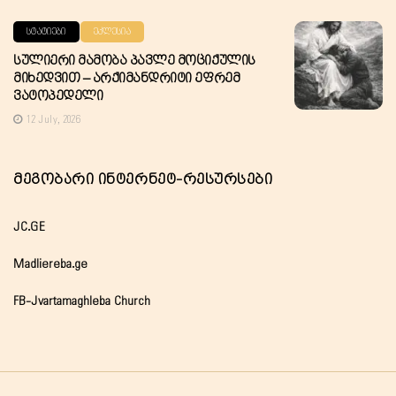
ᲡᲢᲐᲢᲘᲔᲑᲘ
ᲔᲙᲚᲔᲡᲘᲐ
Სულიერი Მამობა Პავლე Მოციქულის
Მიხედვით – Არქიმანდრიტი Ეფრემ
Ვატოპედელი
12 July, 2026
Მეგობარი Ინტერნეტ-Რესურსები
JC.GE
Madliereba.ge
FB-Jvartamaghleba Church