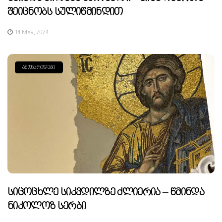
Შეიცნობს Სულიწმინდით
14 May, 2024
ᲐᲛᲝᲜᲐᲠᲘᲓᲔᲑᲘ
Სიცოცხლე Სიკვდილზე Ძლიერია – Წმინდა
Ნიკოლოზ Სერბი