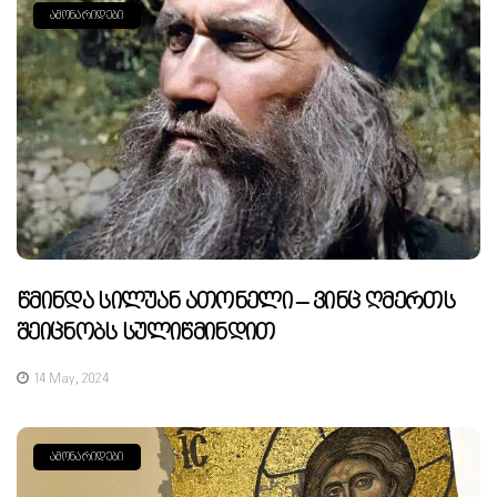
ᲐᲛᲝᲜᲐᲠᲘᲓᲔᲑᲘ
Წმინდა Სილუან Ათონელი – Ვინც Ღმერთს
Შეიცნობს Სულიწმინდით
14 May, 2024
ᲐᲛᲝᲜᲐᲠᲘᲓᲔᲑᲘ