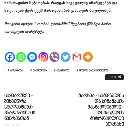
სამარადისო ნეტარებას, რადგან სიკვდილზე იმარჯვებენ და
საფლავის ქვის ქვეშ მარადისობის გასაღებს პოულობენ.
მთავარი ფოტო: “ათონის დარბაზში” მდებარე წმინდა პაისი
ათონელის პორტრეტი
ᲐᲦᲡᲐᲠᲔᲑᲐ
ᲒᲐᲜᲬᲛᲔᲜᲓᲐ
ᲡᲘᲙᲕᲓᲘᲚᲘ
ᲬᲛᲘᲜᲓᲐ ᲞᲐᲘᲡᲘ ᲐᲗᲝᲜᲔᲚᲘ
SHARE
Სიყვარული -
Მარხვა - Სიმდაბლის
Შეხვედრა
Და Სიმამაცის
Სტუდენტური
Მასწავლებელი -
Პარლამენტის
Ლიმასოლის
Წევრებთან
Მიტროპოლიტი
Ათანასე
Previous Post