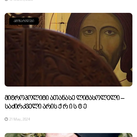
ᲐᲛᲝᲜᲐᲠᲘᲓᲔᲑᲘ
Მიტროპოლიტი Ათანასე Ლიმასოლელი –
Საძირკველი Არის Ქ Რ Ი Ს Ტ Ე
21 May, 2024