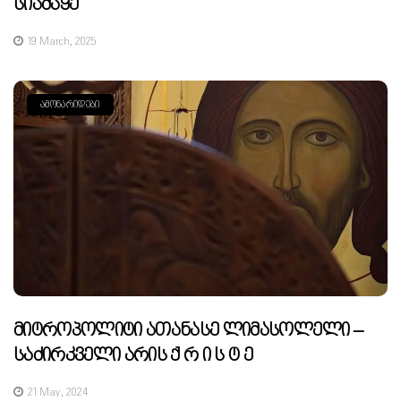
Სიამაყე
19 March, 2025
ᲐᲛᲝᲜᲐᲠᲘᲓᲔᲑᲘ
Მიტროპოლიტი Ათანასე Ლიმასოლელი –
Საძირკველი Არის Ქ Რ Ი Ს Ტ Ე
21 May, 2024