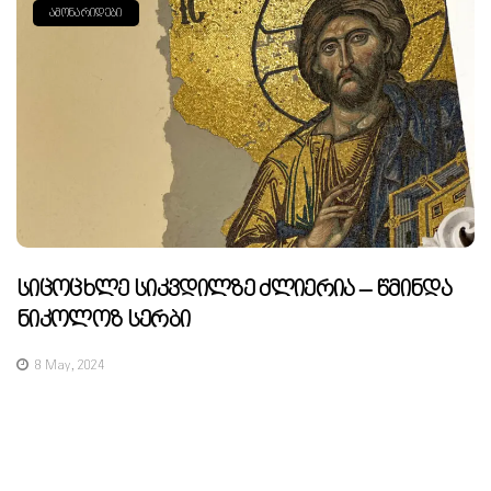
ᲐᲛᲝᲜᲐᲠᲘᲓᲔᲑᲘ
Სიცოცხლე Სიკვდილზე Ძლიერია – Წმინდა
Ნიკოლოზ Სერბი
8 May, 2024