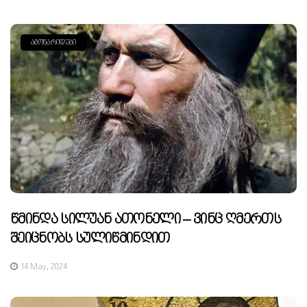
ᲐᲛᲝᲜᲐᲠᲘᲓᲔᲑᲘ
Წმინდა Სილუან Ათონელი – Ვინც Ღმერთს
Შეიცნობს Სულიწმინდით
14 May, 2024