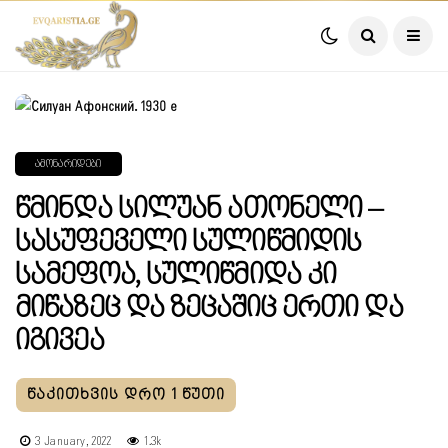
ᲐᲛᲝᲜᲐᲠᲘᲓᲔᲑᲘ
Წმინდა Სილუან Ათონელი –
Სასუფეველი Სულიწმიდის
Სამეფოა, Სულიწმიდა Კი
Მიწაზეც Და Ზეცაშიც Ერთი Და
Იგივეა
3 January, 2022
1.3k