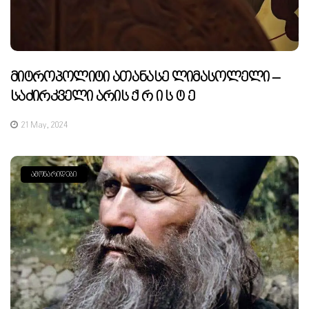
Მიტროპოლიტი Ათანასე Ლიმასოლელი –
Საძირკველი Არის Ქ Რ Ი Ს Ტ Ე
21 May, 2024
ᲐᲛᲝᲜᲐᲠᲘᲓᲔᲑᲘ