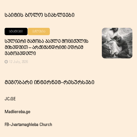
Საიტის Ბოლო Სიახლეები
ᲡᲢᲐᲢᲘᲔᲑᲘ
ᲔᲙᲚᲔᲡᲘᲐ
Სულიერი Მამობა Პავლე Მოციქულის
Მიხედვით – Არქიმანდრიტი Ეფრემ
Ვატოპედელი
12 July, 2026
Მეგობარი Ინტერნეტ-Რესურსები
JC.GE
Madliereba.ge
FB-Jvartamaghleba Church