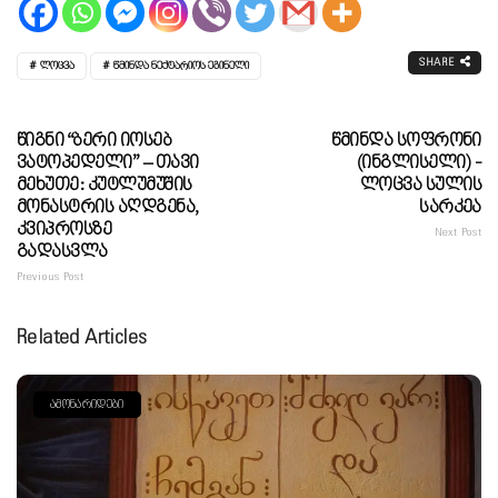
SHARE
ᲚᲝᲪᲕᲐ
ᲬᲛᲘᲜᲓᲐ ᲜᲔᲥᲢᲐᲠᲘᲝᲡ ᲔᲒᲘᲜᲔᲚᲘ
Წიგნი “ბერი Იოსებ
Წმინდა Სოფრონი
Ვატოპედელი” – Თავი
(ინგლისელი) -
Მეხუთე: Კუტლუმუშის
Ლოცვა Სულის
Მონასტრის Აღდგენა,
Სარკეა
Კვიპროსზე
Next Post
Გადასვლა
Previous Post
Related Articles
ᲐᲛᲝᲜᲐᲠᲘᲓᲔᲑᲘ