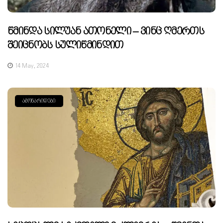
Წმინდა Სილუან Ათონელი – Ვინც Ღმერთს
Შეიცნობს Სულიწმინდით
14 May, 2024
ᲐᲛᲝᲜᲐᲠᲘᲓᲔᲑᲘ