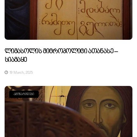
Ლიმასოლის Მიტროპოლიტი Ათანასე –
Სიამაყე
19 March, 2025
ᲐᲛᲝᲜᲐᲠᲘᲓᲔᲑᲘ