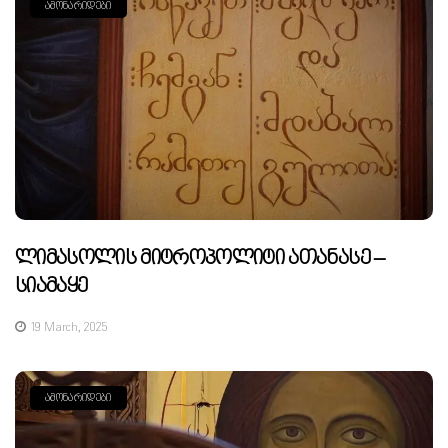
ᲐᲛᲝᲜᲐᲠᲘᲓᲔᲑᲘ
Ლიმასოლის Მიტროპოლიტი Ათანასე –
Სიამაყე
19 March, 2025
ᲐᲛᲝᲜᲐᲠᲘᲓᲔᲑᲘ