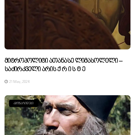
Მიტროპოლიტი Ათანასე Ლიმასოლელი –
Საძირკველი Არის Ქ Რ Ი Ს Ტ Ე
21 May, 2024
ᲐᲛᲝᲜᲐᲠᲘᲓᲔᲑᲘ