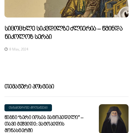
Სიცოცხლე Სიკვდილზე Ძლიერია – Წმინდა
Ნიკოლოზ Სერბი
8 May, 2024
Თემატური Პოსტები
ᲗᲐᲜᲐᲛᲔᲓᲠᲝᲕᲔ ᲛᲝᲦᲕᲐᲬᲔᲔᲑᲘ
Წიგნი “ბერი Იოსებ Ვატოპედელი” –
Თავი Მეშვიდე: Ვატოპედის
Მონასტერში