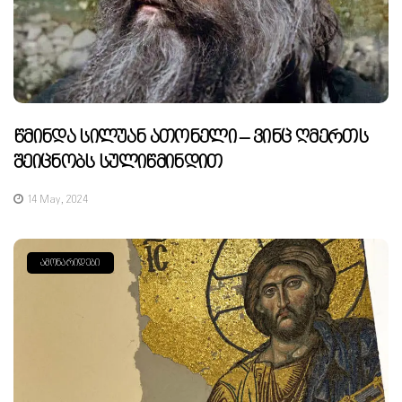
Წმინდა Სილუან Ათონელი – Ვინც Ღმერთს
Შეიცნობს Სულიწმინდით
14 May, 2024
ᲐᲛᲝᲜᲐᲠᲘᲓᲔᲑᲘ