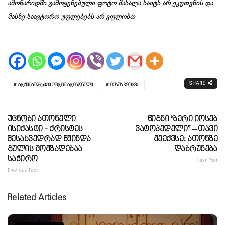
ამონარიდში გამოყენებული ფოტო მასალა საიტს არ ეკუთვნის და
მასზე საავტორო უფლებებს არ ვფლობთ
SHARE
ᲐᲠᲥᲘᲛᲐᲜᲓᲠᲘᲢᲘ ᲔᲤᲠᲔᲛ ᲐᲠᲘᲖᲝᲜᲔᲚᲘ
ᲘᲔᲡᲣᲡ ᲚᲝᲪᲕᲐ
Უცნობი Ათონელი
Წიგნი “ბერი Იოსებ
Ისიქასტი - Ქრისტეს
Ვატოპედელი” – Თავი
Შესახვედრად Წმინდა
Მეექვსე: Ათონზე
Გულის Მომზადებაა
Დაბრუნება
Საჭირო
Next Post
Previous Post
Related Articles