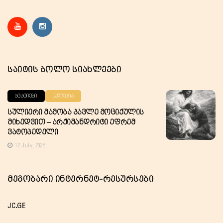
Საიტის Ბოლო Სიახლეები
ᲡᲢᲐᲢᲘᲔᲑᲘ
ᲔᲙᲚᲔᲡᲘᲐ
Სულიერი Მამობა Პავლე Მოციქულის
Მიხედვით – Არქიმანდრიტი Ეფრემ
Ვატოპედელი
12 July, 2026
Მეგობარი Ინტერნეტ-Რესურსები
JC.GE