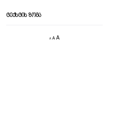
Ტექსტის Ზომა
Decrease
Reset
Increase
A
A
A
font
font
size.
font
size.
size.