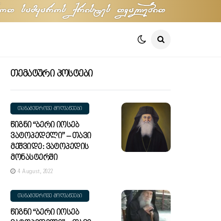
oT samyaros qristes TvalebiT
Თემატური Პოსტები
ᲗᲐᲜᲐᲛᲔᲓᲠᲝᲕᲔ ᲛᲝᲦᲕᲐᲬᲔᲔᲑᲘ
Წიგნი “ბერი Იოსებ
Ვატოპედელი” – Თავი
Მეშვიდე: Ვატოპედის
Მონასტერში
4 August, 2022
ᲗᲐᲜᲐᲛᲔᲓᲠᲝᲕᲔ ᲛᲝᲦᲕᲐᲬᲔᲔᲑᲘ
Წიგნი “ბერი Იოსებ