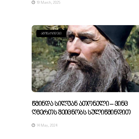
19 March, 2025
ᲐᲛᲝᲜᲐᲠᲘᲓᲔᲑᲘ
Წმინდა Სილუან Ათონელი – Ვინც
Ღმერთს Შეიცნობს Სულიწმინდით
14 May, 2024