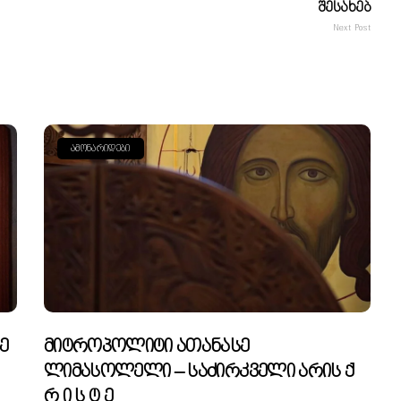
Შესახებ
Next Post
ᲐᲛᲝᲜᲐᲠᲘᲓᲔᲑᲘ
ე
Მიტროპოლიტი Ათანასე
Ლიმასოლელი – Საძირკველი Არის Ქ
Რ Ი Ს Ტ Ე