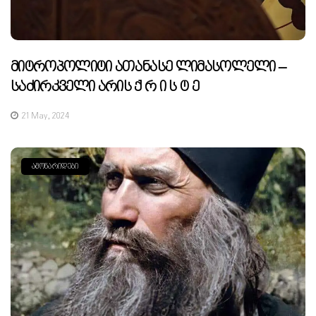
Მიტროპოლიტი Ათანასე Ლიმასოლელი –
Საძირკველი Არის Ქ Რ Ი Ს Ტ Ე
21 May, 2024
ᲐᲛᲝᲜᲐᲠᲘᲓᲔᲑᲘ