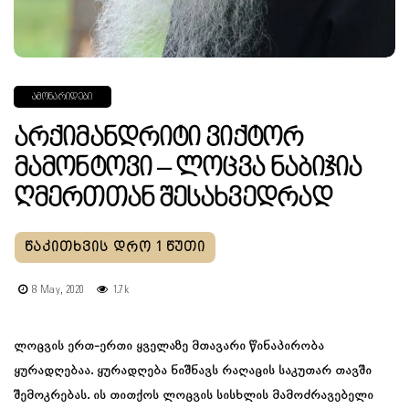
ᲐᲛᲝᲜᲐᲠᲘᲓᲔᲑᲘ
Არქიმანდრიტი Ვიქტორ
Მამონტოვი – Ლოცვა Ნაბიჯია
Ღმერთთან Შესახვედრად
8 May, 2020
1.7k
ლოცვის ერთ-ერთი ყველაზე მთავარი წინაპირობა
ყურადღებაა. ყურადღება ნიშნავს რაღაცის საკუთარ თავში
შემოკრებას. ის თითქოს ლოცვის სისხლის მამოძრავებელი