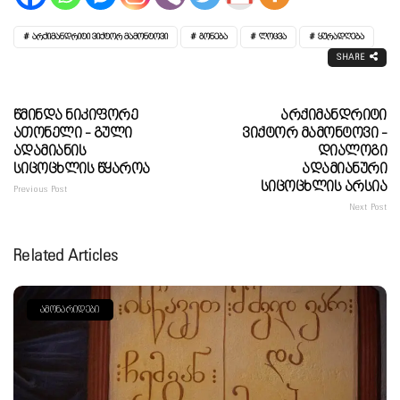
ᲐᲠᲥᲘᲛᲐᲜᲓᲠᲘᲢᲘ ᲕᲘᲥᲢᲝᲠ ᲛᲐᲛᲝᲜᲢᲝᲕᲘ
ᲒᲝᲜᲔᲑᲐ
ᲚᲝᲪᲕᲐ
ᲧᲣᲠᲐᲓᲦᲔᲑᲐ
SHARE
Წმინდა Ნიკიფორე
Არქიმანდრიტი
Ათონელი - Გული
Ვიქტორ Მამონტოვი -
Ადამიანის
Დიალოგი
Სიცოცხლის Წყაროა
Ადამიანური
Სიცოცხლის Არსია
Previous Post
Next Post
Related Articles
ᲐᲛᲝᲜᲐᲠᲘᲓᲔᲑᲘ