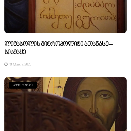
Ლიმასოლის Მიტროპოლიტი Ათანასე –
Სიამაყე
19 March, 2025
ᲐᲛᲝᲜᲐᲠᲘᲓᲔᲑᲘ