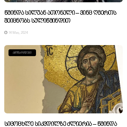
Წმინდა Სილუან Ათონელი – Ვინც Ღმერთს
Შეიცნობს Სულიწმინდით
14 May, 2024
ᲐᲛᲝᲜᲐᲠᲘᲓᲔᲑᲘ
Სიცოცხლე Სიკვდილზე Ძლიერია – Წმინდა