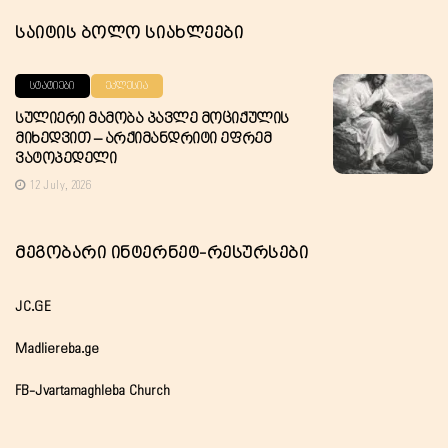
Საიტის Ბოლო Სიახლეები
ᲡᲢᲐᲢᲘᲔᲑᲘ
ᲔᲙᲚᲔᲡᲘᲐ
Სულიერი Მამობა Პავლე Მოციქულის
Მიხედვით – Არქიმანდრიტი Ეფრემ
Ვატოპედელი
12 July, 2026
Მეგობარი Ინტერნეტ-Რესურსები
JC.GE
Madliereba.ge
FB-Jvartamaghleba Church