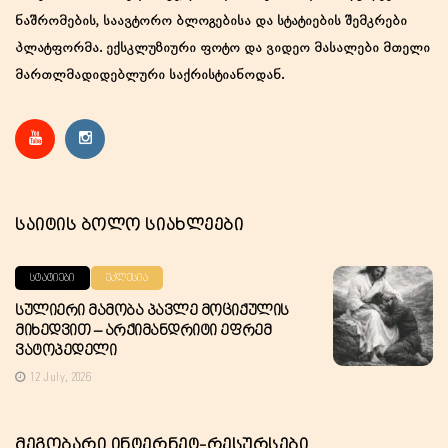
ნაშრომების, საავტორო ბლოგებისა და სტატიების შემკრები
პლატფორმა. ექსკლუზიური ფოტო და ვიდეო მასალები მთელი
მართლმადიდებლური საქრისტიანოდან.
Საიტის Ბოლო Სიახლეები
ᲡᲢᲐᲢᲘᲔᲑᲘ
ᲔᲙᲚᲔᲡᲘᲐ
Სულიერი Მამობა Პავლე Მოციქულის
Მიხედვით – Არქიმანდრიტი Ეფრემ
Ვატოპედელი
12 July, 2026
Მეგობარი Ინტერნეტ-Რესურსები