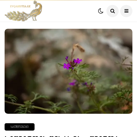
ᲡᲐᲗᲜᲝᲔᲑᲔᲑᲘ