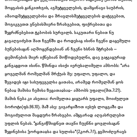
მოყვასის განკითხვის, ავმეტყველების, დამცინავი საუბრის,
ამაოდმეტყველებისა და მრავლისმეტყველების დატევებით,
მოვიკვეთთ ვნებისმიერი ზრახვებით, ფიქრებითა და
შეგრძნებებით ტკბობის სურვილს. საკუთარი ნებით ნუ
გავაღვიძებთ მათ ჩვენში და როდესაც ისინი ჩვენი დაცემული
ბუნებისაგან აღმოცენდებიან ან ჩვენი ხსნის მტრების –
დემონების მიერ იქნებიან მოწოდებულნი, დაე ვაჟკაცურად
განვაგდოთ ისინი. წმინდა ისიქი იერუსალიმელი ამბობს: “არა
ყოველმან რომელმან მრქუას მე: უფალო, უფალო, და
შევიდეს იგი სასუფეველსა ცათასა, არამედ რომელმან ყოს
ნებაჲ მამისა ჩემისა ზეცათაჲსაჲ- ამბობს უფალი(მთ.7:21).
მამის ნება კი ასეთია: რომელთა გიყუარს უფალი, მოიძულეთ
ბოროტი(ფს.96.10). მაშ ასე: ვივარჯიშოთ იესუს ლოცვაში და
მოვიძულოთ მაცდური ზრახვები. ამგვარად აღვასრულებთ
უფლის ნებას. “განვიწმიდნეთ თავნი ჩუენნი ყოვლისაგან
შეგინებისა ჴორცთაჲსა და სულისა”(2კორ.7:1), გვმოძღვრავს