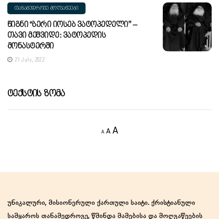
ᲗᲐᲜᲐᲛᲔᲓᲠᲝᲕᲔ ᲛᲝᲦᲕᲐᲬᲔᲔᲑᲘ
Წიგნი “ბერი Იოსებ Ვატოპედელი” –
Თავი Მეშვიდე: Ვატოპედის
Მონასტერში
21 July, 2022
Ტექსტის Ზომა
Decrease
Reset
Increase
A
A
A
font
font
size.
font
size.
size.
უნიკალური, მისიონერული ქართული საიტი. ქრისტიანული
სამყაროს თანამედროვე, წმინდა მამებისა და მოღვაწეების