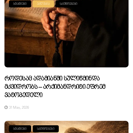
ᲡᲢᲐᲢᲘᲔᲑᲘ
ᲔᲙᲚᲔᲡᲘᲐ
ᲡᲐᲗᲜᲝᲔᲑᲔᲑᲘ
Როდესაც Ადამიანში Სულიწმინდა
Მკვიდრობს – Არქიმანდრიტი Ეფრემ
Ვატოპედელი
31 May, 2026
ᲡᲢᲐᲢᲘᲔᲑᲘ
ᲡᲐᲗᲜᲝᲔᲑᲔᲑᲘ