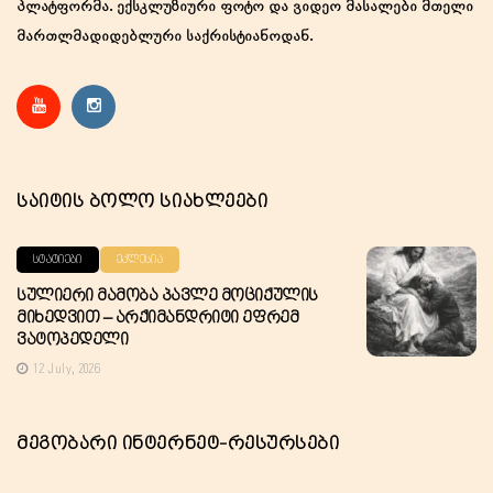
პლატფორმა. ექსკლუზიური ფოტო და ვიდეო მასალები მთელი
მართლმადიდებლური საქრისტიანოდან.
Საიტის Ბოლო Სიახლეები
ᲡᲢᲐᲢᲘᲔᲑᲘ
ᲔᲙᲚᲔᲡᲘᲐ
Სულიერი Მამობა Პავლე Მოციქულის
Მიხედვით – Არქიმანდრიტი Ეფრემ
Ვატოპედელი
12 July, 2026
Მეგობარი Ინტერნეტ-Რესურსები