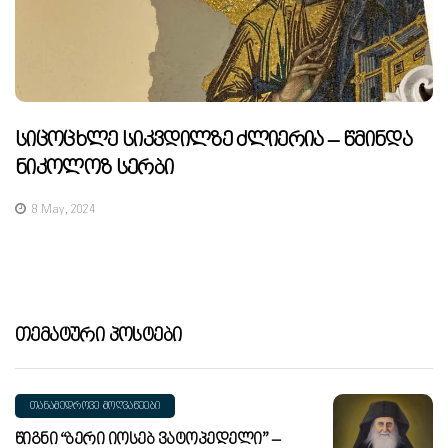
Სიცოცხლე Სიკვდილზე Ძლიერია – Წმინდა
Ნიკოლოზ Სერბი
8 May, 2024
Თემატური Პოსტები
ᲗᲐᲜᲐᲛᲔᲓᲠᲝᲕᲔ ᲛᲝᲦᲕᲐᲬᲔᲔᲑᲘ
Წიგნი “ბერი Იოსებ Ვატოპედელი” –