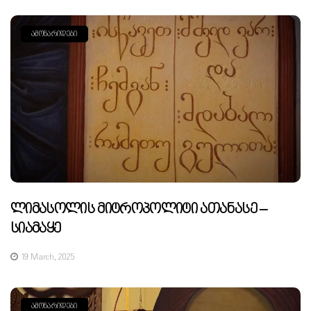
ᲐᲛᲝᲜᲐᲠᲘᲓᲔᲑᲘ
Ლიმასოლის Მიტროპოლიტი Ათანასე –
Სიამაყე
19 March, 2025
ᲐᲛᲝᲜᲐᲠᲘᲓᲔᲑᲘ