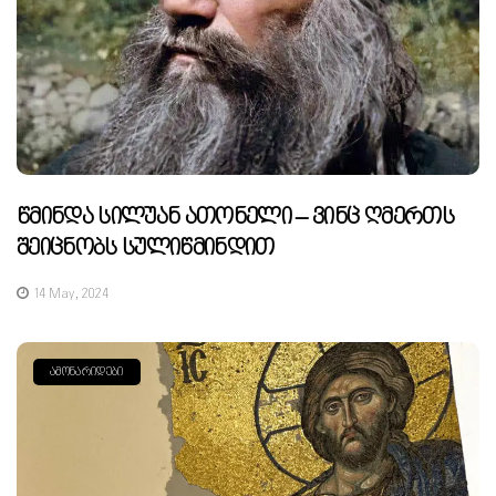
Წმინდა Სილუან Ათონელი – Ვინც Ღმერთს
Შეიცნობს Სულიწმინდით
14 May, 2024
ᲐᲛᲝᲜᲐᲠᲘᲓᲔᲑᲘ