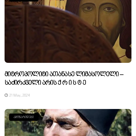
Მიტროპოლიტი Ათანასე Ლიმასოლელი –
Საძირკველი Არის Ქ Რ Ი Ს Ტ Ე
21 May, 2024
ᲐᲛᲝᲜᲐᲠᲘᲓᲔᲑᲘ