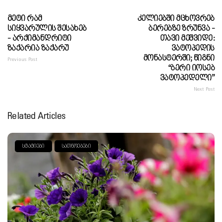
Მეტი Რამ
Კელიებში Მცხოვრებ
Სიყვარულის Შესახებ
Ბერებზე Ზრუნვა -
- Არქიმანდრიტი
Თავი Მეშვიდე:
Ზაქარია Ზაქარუ
Ვატოპედის
Მონასტერში; Წიგნი
Previous Post
“ბერი Იოსებ
Ვატოპედელი”
Next Post
Related Articles
ᲡᲢᲐᲢᲘᲔᲑᲘ
ᲡᲐᲗᲜᲝᲔᲑᲔᲑᲘ