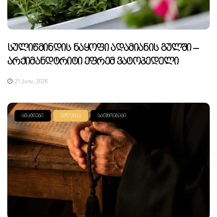
Სულიწმინდის Ნაყოფი Ადამიანის Გულში –
Არქიმანდტრიტი Ეფრემ Ვატოპედელი
21 June, 2026
ᲡᲢᲐᲢᲘᲔᲑᲘ
ᲔᲙᲚᲔᲡᲘᲐ
ᲡᲐᲗᲜᲝᲔᲑᲔᲑᲘ