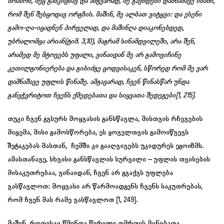
ბრაზობ, მეც გამკიცხავ და ამგვარად, მე გავხდები დამნაშავე იმაში,
რომ შენ შესცოდავ ორგზის. მაშინ, მე ალბათ ვიტყვი:
და ესენი
გამო-ღა-იცადნენ პირველად, და მაშინღა დიაკონებდედ,
უბრალომცა არიან(ტიმ. 3,10), მაგრამ სინამდვილეში, არა შენ,
არამედ მე მტოვებს უფალი, ვინაიდან მე არ გამოვიჩინე
კეთილგონიერება და გიბიძგე ცოდვისაკენ, სწორედ რომ მე ვარ
დამნაშავე უფლის წინაშე. ამგავარად, ჩვენ წინასწარ უნდა
განვჭვრიტოთ ჩვენს ქმედებათა და სიყვათა შედეგები
[1, 215].
თუკი ჩვენ გვსურს მოყვასის განსწავლა, მისთვის რჩევების
მიცემა, მისი გამოსწორება, ეს ყოველთვის გამოიწვევს
შეტაკებას მასთან, ჩემში კი გააღვივებს უკიდურეს ეგოიზმს.
ამასთანავე, სხვისი განსწავლის სურვილი – უფლის თვისების
მისაკუთრებაა, ვინაიდან, ჩვენ არ გვაქვს უფლება
ვასწავლოთ: მოყვასი არ წარმოადგენს ჩვენს საკუთრებას,
რომ ჩვენ მას რამე ვასწავლოთ [1, 249].
მაშინ, როდესაც წმინდა წერილი ღმრთის მცნებათა