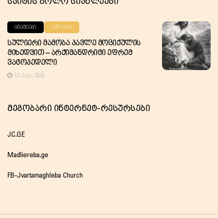
Საიტის Ბოლო Სიახლეები
ᲡᲢᲐᲢᲘᲔᲑᲘ
ᲔᲙᲚᲔᲡᲘᲐ
Სულიერი Მამობა Პავლე Მოციქულის
Მიხედვით – Არქიმანდრიტი Ეფრემ
Ვატოპედელი
12 July, 2026
Მეგობარი Ინტერნეტ-Რესურსები
JC.GE
Madliereba.ge
FB-Jvartamaghleba Church