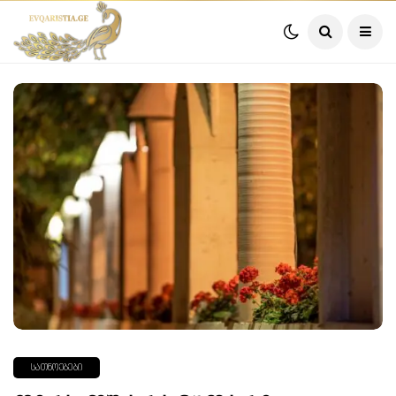
ᲡᲐᲗᲜᲝᲔᲑᲔᲑᲘ