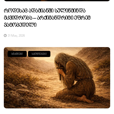
Როდესაც Ადამიანში Სულიწმინდა
Მკვიდრობს – Არქიმანდრიტი Ეფრემ
Ვატოპედელი
31 May, 2026
ᲡᲢᲐᲢᲘᲔᲑᲘ
ᲡᲐᲗᲜᲝᲔᲑᲔᲑᲘ