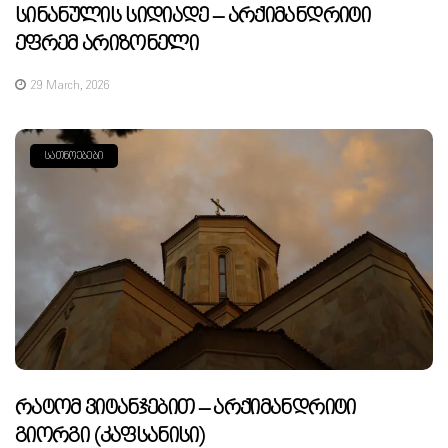
Სინანულის Სიდიადე – Არქიმანდრიტი
Ეფრემ Არიზონელი
29 March, 2026
ᲡᲐᲗᲜᲝᲔᲑᲔᲑᲘ
Რატომ Ვიტანჯებით – Არქიმანდრიტი
Გიორგი (კაფსანისი)