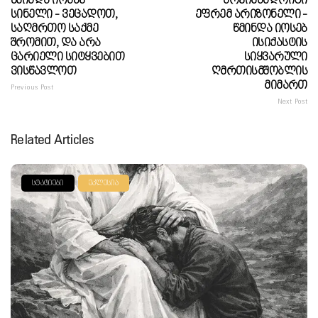
Წმინდა Იოანე
Არქიმანდრიტი
Სინელი - Ვეცადოთ,
Ეფრემ Არიზონელი -
Საღმრთო Საქმე
Წმინდა Იოსებ
Შრომით, Და Არა
Ისიქასტის
Ცარიელი Სიტყვებით
Სიყვარული
Ვისწავლოთ
Ღმრთისმშობლის
Მიმართ
Previous Post
Next Post
Related Articles
ᲡᲢᲐᲢᲘᲔᲑᲘ
ᲔᲙᲚᲔᲡᲘᲐ