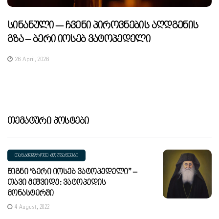
Სინანული — Ჩვენი Პიროვნების Აღდგენის
Გზა – Ბერი Იოსებ Ვატოპედელი
26 April, 2026
Თემატური Პოსტები
ᲗᲐᲜᲐᲛᲔᲓᲠᲝᲕᲔ ᲛᲝᲦᲕᲐᲬᲔᲔᲑᲘ
Წიგნი “ბერი Იოსებ Ვატოპედელი” –
Თავი Მეშვიდე: Ვატოპედის
Მონასტერში
4 August, 2022