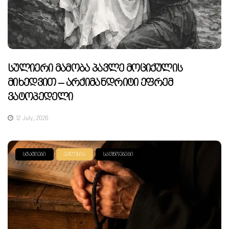
Სულიერი Მამობა Პავლე Მოციქულის
Მიხედვით – Არქიმანდრიტი Ეფრემ
Ვატოპედელი
12 July, 2026
ᲡᲢᲐᲢᲘᲔᲑᲘ
ᲔᲙᲚᲔᲡᲘᲐ
ᲡᲐᲗᲜᲝᲔᲑᲔᲑᲘ