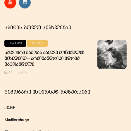
Საიტის Ბოლო Სიახლეები
ᲡᲢᲐᲢᲘᲔᲑᲘ
ᲔᲙᲚᲔᲡᲘᲐ
Სულიერი Მამობა Პავლე Მოციქულის
Მიხედვით – Არქიმანდრიტი Ეფრემ
Ვატოპედელი
12 July, 2026
Მეგობარი Ინტერნეტ-Რესურსები
JC.GE
Madliereba.ge