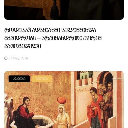
Როდესაც Ადამიანში Სულიწმინდა
Მკვიდრობს – Არქიმანდრიტი Ეფრემ
Ვატოპედელი
31 May, 2026
ᲡᲢᲐᲢᲘᲔᲑᲘ
ᲔᲙᲚᲔᲡᲘᲐ