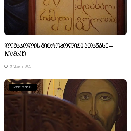
Ლიმასოლის Მიტროპოლიტი Ათანასე –
Სიამაყე
19 March, 2025
ᲐᲛᲝᲜᲐᲠᲘᲓᲔᲑᲘ