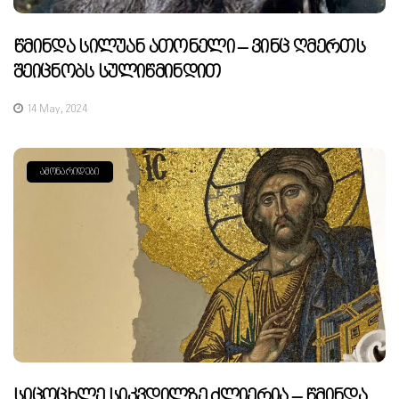
Წმინდა Სილუან Ათონელი – Ვინც Ღმერთს
Შეიცნობს Სულიწმინდით
14 May, 2024
ᲐᲛᲝᲜᲐᲠᲘᲓᲔᲑᲘ
Სიცოცხლე Სიკვდილზე Ძლიერია – Წმინდა