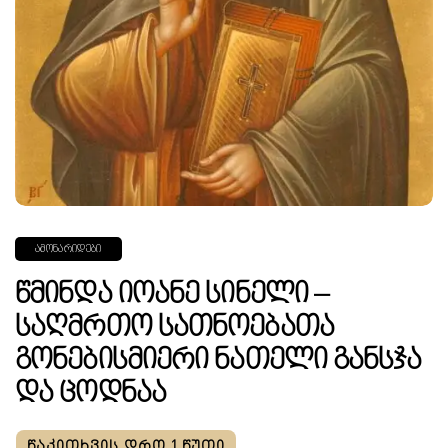
ᲐᲛᲝᲜᲐᲠᲘᲓᲔᲑᲘ
Წმინდა Იოანე Სინელი –
Საღმრთო Სათნოებათა
Გონებისმიერი Ნათელი Განსჯა
Და Ცოდნაა