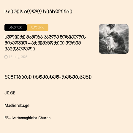
Საიტის Ბოლო Სიახლეები
ᲡᲢᲐᲢᲘᲔᲑᲘ
ᲔᲙᲚᲔᲡᲘᲐ
Სულიერი Მამობა Პავლე Მოციქულის
Მიხედვით – Არქიმანდრიტი Ეფრემ
Ვატოპედელი
12 July, 2026
Მეგობარი Ინტერნეტ-Რესურსები
JC.GE
Madliereba.ge
FB-Jvartamaghleba Church