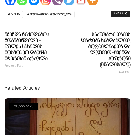
SHARE
ᲒᲐᲜᲡᲯᲐ
ᲬᲛᲘᲜᲓᲐ ᲘᲝᲐᲜᲔ ᲙᲘᲑᲘᲡᲐᲦᲛᲬᲔᲠᲔᲚᲘ
Წმინდა Ნიკოდიმოს
Საკუთარი Თავის
Მთაწმინდელი -
Ჯვარცმა Სიმდაბლით,
Უფლის Სახელის
Მორჩილებითა Და
Მოხმობით Დაიწყე
Ლოცვით -წმინდა
Მტერთან Ბრძოლა
Სოფრონი
(ინგლისელი)
Previous Post
Next Post
Related Articles
ᲐᲛᲝᲜᲐᲠᲘᲓᲔᲑᲘ