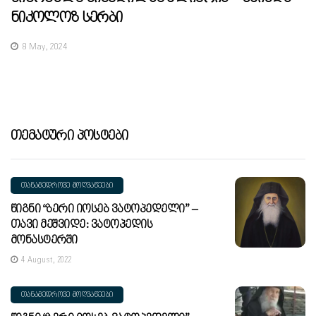
Ნიკოლოზ Სერბი
8 May, 2024
Თემატური Პოსტები
ᲗᲐᲜᲐᲛᲔᲓᲠᲝᲕᲔ ᲛᲝᲦᲕᲐᲬᲔᲔᲑᲘ
Წიგნი “ბერი Იოსებ Ვატოპედელი” –
Თავი Მეშვიდე: Ვატოპედის
Მონასტერში
4 August, 2022
ᲗᲐᲜᲐᲛᲔᲓᲠᲝᲕᲔ ᲛᲝᲦᲕᲐᲬᲔᲔᲑᲘ