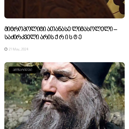
Მიტროპოლიტი Ათანასე Ლიმასოლელი –
Საძირკველი Არის Ქ Რ Ი Ს Ტ Ე
21 May, 2024
ᲐᲛᲝᲜᲐᲠᲘᲓᲔᲑᲘ