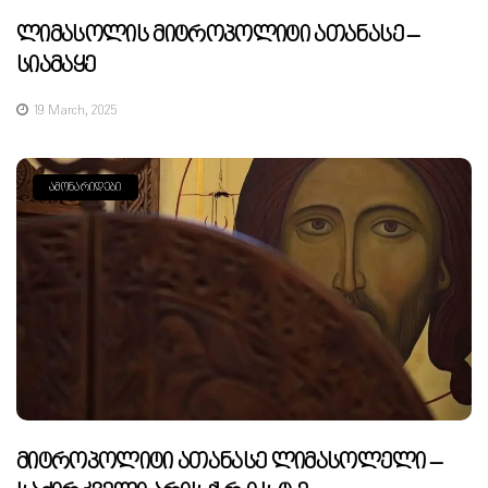
Ლიმასოლის Მიტროპოლიტი Ათანასე –
Სიამაყე
19 March, 2025
ᲐᲛᲝᲜᲐᲠᲘᲓᲔᲑᲘ
Მიტროპოლიტი Ათანასე Ლიმასოლელი –