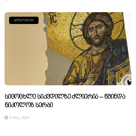
ᲐᲛᲝᲜᲐᲠᲘᲓᲔᲑᲘ
Სიცოცხლე Სიკვდილზე Ძლიერია – Წმინდა
Ნიკოლოზ Სერბი
8 May, 2024