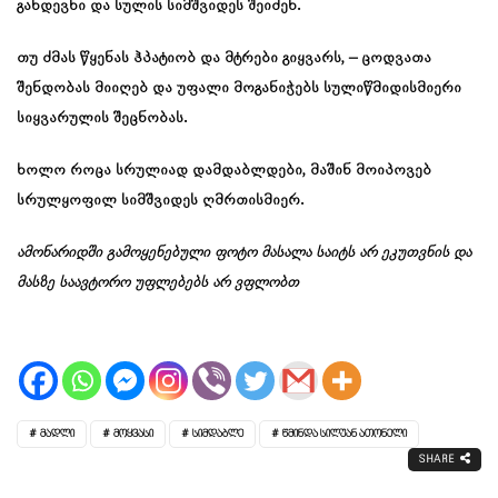
განდევნი და სულის სიმშვიდეს შეიძენ.
თუ ძმას წყენას ჰპატიობ და მტრები გიყვარს, – ცოდვათა
შენდობას მიიღებ და უფალი მოგანიჭებს სულიწმიდისმიერი
სიყვარულის შეცნობას.
ხოლო როცა სრულიად დამდაბლდები, მაშინ მოიპოვებ
სრულყოფილ სიმშვიდეს ღმრთისმიერ.
ამონარიდში გამოყენებული ფოტო მასალა საიტს არ ეკუთვნის და
მასზე საავტორო უფლებებს არ ვფლობთ
ᲛᲐᲓᲚᲘ
ᲛᲝᲧᲕᲐᲡᲘ
ᲡᲘᲛᲓᲐᲑᲚᲔ
ᲬᲛᲘᲜᲓᲐ ᲡᲘᲚᲣᲐᲜ ᲐᲗᲝᲜᲔᲚᲘ
SHARE