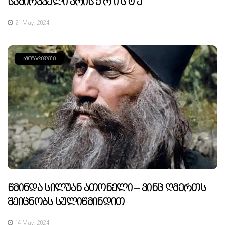
Საძირკველი Არის Ქ Რ Ი Ს Ტ Ე
21 May, 2024
ᲐᲛᲝᲜᲐᲠᲘᲓᲔᲑᲘ
Წმინდა Სილუან Ათონელი – Ვინც Ღმერთს
Შეიცნობს Სულიწმინდით
14 May, 2024