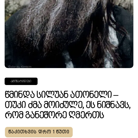
ᲐᲛᲝᲜᲐᲠᲘᲓᲔᲑᲘ
Წმინდა Სილუან Ათონელი –
Თუკი Ძმა Მოიძულე, Ეს Ნიშნავს,
Რომ Განეშორე Ღმერთს