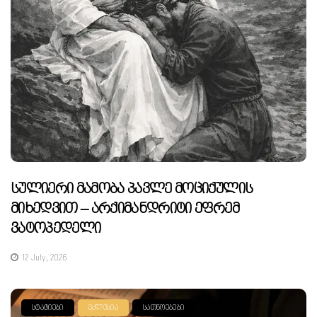
Სულიერი Მამობა Პავლე Მოციქულის
Მიხედვით – Არქიმანდრიტი Ეფრემ
Ვატოპედელი
12 July, 2026
ᲡᲢᲐᲢᲘᲔᲑᲘ
ᲔᲙᲚᲔᲡᲘᲐ
ᲡᲐᲗᲜᲝᲔᲑᲔᲑᲘ