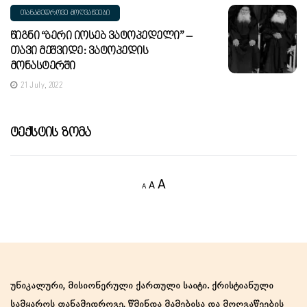
ᲗᲐᲜᲐᲛᲔᲓᲠᲝᲕᲔ ᲛᲝᲦᲕᲐᲬᲔᲔᲑᲘ
Წიგნი “ბერი Იოსებ Ვატოპედელი” –
Თავი Მეშვიდე: Ვატოპედის
Მონასტერში
21 July, 2022
Ტექსტის Ზომა
Decrease
Reset
Increase
A
A
A
font
font
size.
font
size.
size.
უნიკალური, მისიონერული ქართული საიტი. ქრისტიანული
სამყაროს თანამედროვე, წმინდა მამებისა და მოღვაწეების