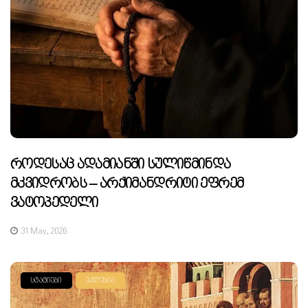
Როდესაც Ადამიანში Სულიწმინდა
Მკვიდრობს – Არქიმანდრიტი Ეფრემ
Ვატოპედელი
31 May, 2026
ᲡᲢᲐᲢᲘᲔᲑᲘ
ᲔᲙᲚᲔᲡᲘᲐ