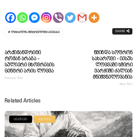
SHARE
ᲚᲘᲛᲐᲡᲝᲚᲘᲡ ᲛᲘᲢᲠᲝᲞᲝᲚᲘᲢᲘ ᲐᲗᲐᲜᲐᲡᲔ
Არქიმანდრიტი
Წმინდა Სოფრონ
Რომან Ბრაგა -
Სახაროვი - Იესუს
Სულიერი Ცხოვრების
Ლოცვაში Ხშირი
Ცენტრი Არის Ლოცვა
Ვარჯიში Ძალიან
Მნიშვნელოვანია
Previous Post
Next Post
Related Articles
ᲡᲢᲐᲢᲘᲔᲑᲘ
ᲔᲙᲚᲔᲡᲘᲐ