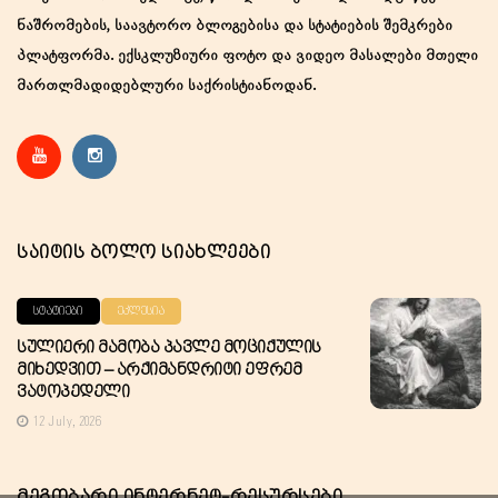
ნაშრომების, საავტორო ბლოგებისა და სტატიების შემკრები
პლატფორმა. ექსკლუზიური ფოტო და ვიდეო მასალები მთელი
მართლმადიდებლური საქრისტიანოდან.
Საიტის Ბოლო Სიახლეები
ᲡᲢᲐᲢᲘᲔᲑᲘ
ᲔᲙᲚᲔᲡᲘᲐ
Სულიერი Მამობა Პავლე Მოციქულის
Მიხედვით – Არქიმანდრიტი Ეფრემ
Ვატოპედელი
12 July, 2026
Მეგობარი Ინტერნეტ-Რესურსები