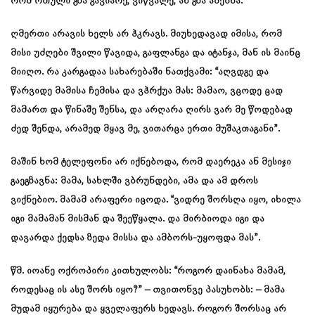
რომ რთული გზა გავიარე, ვიწვალე, ან გზა ამებნა.
ღმერთი არავის ხელს არ ჰკრავს. მიუხედავად იმისა, რომ
მისი უძღები შვილი წავიდა, გაფლანგა და იტანჯა, მან ის მაინც
მიიღო. რა კარგადაა სახარებაში ნათქვამი: “აღვდგე და
წარვიდე მამისა ჩემისა და ვჰრქუა მას: მამაო, ვცოდე ცად
მამართ და წინაშე შენსა, და არღარა ღირს ვარ მე წოდებად
ძედ შენდა, არამედ მყავ მე, ვითარცა ერთი მუშაკთაგანი”.
მაშინ ხომ ტელეფონი არ იქნებოდა, რომ დაერეკა ან მესიჯი
გაეგზავნა: მამა, სახლში ვბრუნდები, ამა და ამ დროს
ვიქნებიო. მამამ არაფერი იცოდა. “ვიდრე შორსღა იყო, იხილა
იგი მამამან მისმან და შეეწყალა. და მირბიოდა იგი და
დავარდა ქედსა ზედა მისსა და ამბორს-უყოფდა მას”.
წმ. იოანე ოქროპირი კითხულობს: “როგორ დაინახა მამამ,
როდესაც ის ასე შორს იყო?” – თვითონვე პასუხობს: – მამა
მუდამ იყურება და ყველაფერს ხედავს. როგორ შორსაც არ