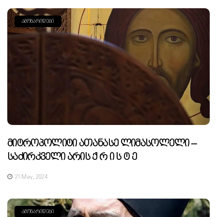
ᲐᲛᲝᲜᲐᲠᲘᲓᲔᲑᲘ
Მიტროპოლიტი Ათანასე Ლიმასოლელი –
Საძირკველი Არის Ქ Რ Ი Ს Ტ Ე
21 May, 2024
ᲐᲛᲝᲜᲐᲠᲘᲓᲔᲑᲘ