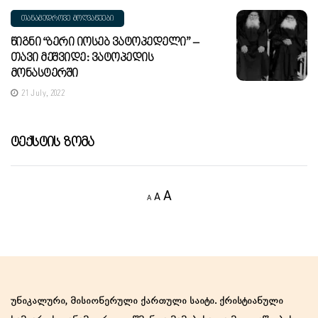
ᲗᲐᲜᲐᲛᲔᲓᲠᲝᲕᲔ ᲛᲝᲦᲕᲐᲬᲔᲔᲑᲘ
Წიგნი “ბერი Იოსებ Ვატოპედელი” –
Თავი Მეშვიდე: Ვატოპედის
Მონასტერში
21 July, 2022
Ტექსტის Ზომა
Decrease
Reset
Increase
A
A
A
font
font
size.
font
size.
size.
უნიკალური, მისიონერული ქართული საიტი. ქრისტიანული