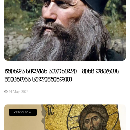
Წმინდა Სილუან Ათონელი – Ვინც Ღმერთს
Შეიცნობს Სულიწმინდით
14 May, 2024
ᲐᲛᲝᲜᲐᲠᲘᲓᲔᲑᲘ