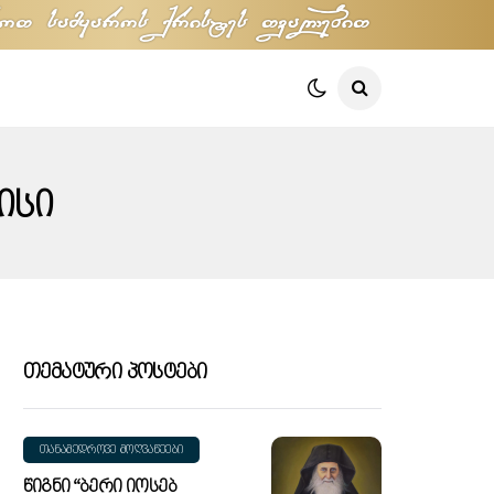
oT samyaros qristes TvalebiT
ისი
Თემატური Პოსტები
ᲗᲐᲜᲐᲛᲔᲓᲠᲝᲕᲔ ᲛᲝᲦᲕᲐᲬᲔᲔᲑᲘ
Წიგნი “ბერი Იოსებ