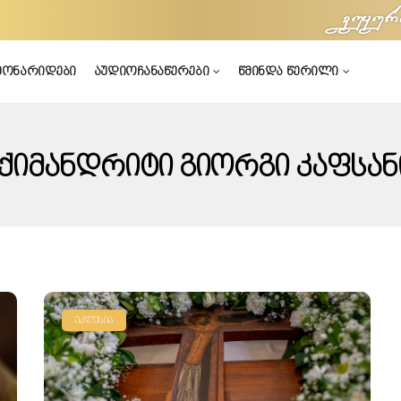
vuyur
მონარიდები
აუდიოჩანაწერები
წმინდა წერილი
ქიმანდრიტი Გიორგი Კაფსან
ᲔᲙᲚᲔᲡᲘᲐ