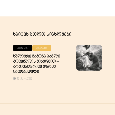
Საიტის Ბოლო Სიახლეები
ᲡᲢᲐᲢᲘᲔᲑᲘ
ᲔᲙᲚᲔᲡᲘᲐ
Სულიერი Მამობა Პავლე
Მოციქულის Მიხედვით –
Არქიმანდრიტი Ეფრემ
Ვატოპედელი
12 July, 2026