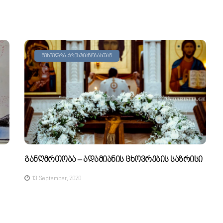
ᲨᲔᲮᲕᲔᲓᲠᲐ ᲥᲠᲘᲡᲢᲘᲐᲜᲝᲑᲐᲡᲗᲐᲜ
Განღმრთობა – Ადამიანის Ცხოვრების Საზრისი
13 September, 2020