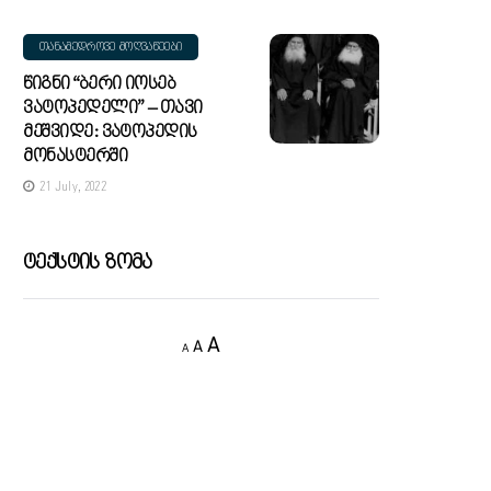
ᲗᲐᲜᲐᲛᲔᲓᲠᲝᲕᲔ ᲛᲝᲦᲕᲐᲬᲔᲔᲑᲘ
Წიგნი “ბერი Იოსებ
Ვატოპედელი” – Თავი
Მეშვიდე: Ვატოპედის
Მონასტერში
21 July, 2022
Ტექსტის Ზომა
Decrease
Reset
Increase
A
A
A
font
font
size.
font
size.
size.