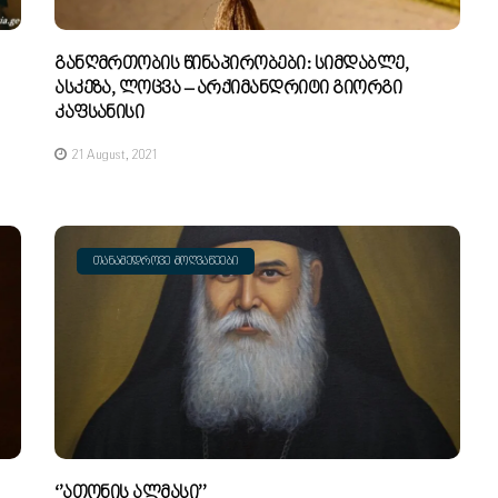
Განღმრთობის Წინაპირობები: Სიმდაბლე,
Ასკეზა, Ლოცვა – Არქიმანდრიტი Გიორგი
Კაფსანისი
21 August, 2021
ᲗᲐᲜᲐᲛᲔᲓᲠᲝᲕᲔ ᲛᲝᲦᲕᲐᲬᲔᲔᲑᲘ
‘’ათონის Ალმასი’’